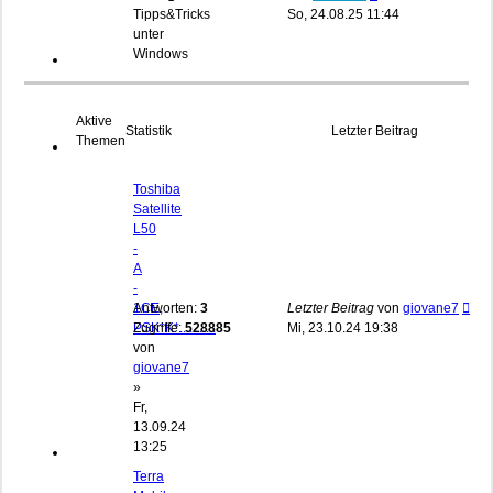
Beitrag
Tipps&Tricks
So, 24.08.25 11:44
unter
Windows
Aktive
Statistik
Letzter Beitrag
Themen
Toshiba
Satellite
L50
-
A
-
1CE,
Antworten:
3
Letzter Beitrag
von
giovane7
PSK*K*...........
Zugriffe:
528885
Mi, 23.10.24 19:38
von
giovane7
»
Fr,
13.09.24
13:25
Terra