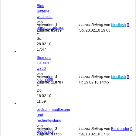
Bios
Batterie
wechseln
von
Antworten:
1
Letzter Beitrag
von
biosflash
uhrenparadoxon
Zugriffe:
85439
So, 28.02.10 19:03
»
So,
28.02.10
17:47
Siemens
Celsius
w350
von
Antworten:
4
Letzter Beitrag
von
biosflash
kiton8888
Zugriffe:
118787
Fr, 19.02.10 14:45
»
Do,
18.02.10
11:59
bildschirmauflösung
und
rechenleistung
von
Antworten:
2
Letzter Beitrag
von
Bootloader
Bootloader
Zugriffe:
93755
Sa, 13.02.10 17:28