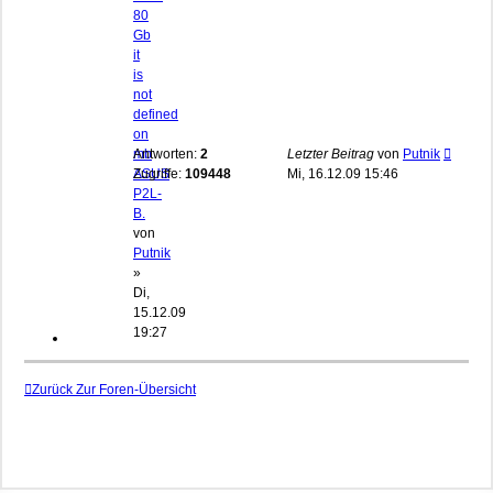
80
Gb
it
is
not
defined
on
mb
Antworten:
2
Letzter Beitrag
von
Putnik
ASUS
Zugriffe:
109448
Mi, 16.12.09 15:46
P2L-
B.
von
Putnik
»
Di,
15.12.09
19:27
Zurück Zur Foren-Übersicht