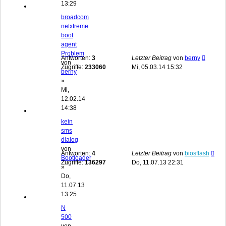
13:29
broadcom
netxtreme
boot
agent
Problem
Antworten:
3
Letzter Beitrag
von
berny
von
Zugriffe:
233060
Mi, 05.03.14 15:32
berny
»
Mi,
12.02.14
14:38
kein
sms
dialog
von
Antworten:
4
Letzter Beitrag
von
biosflash
Bootloader
Zugriffe:
136297
Do, 11.07.13 22:31
»
Do,
11.07.13
13:25
N
500