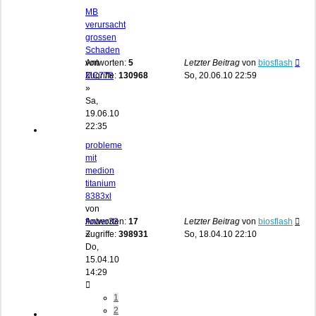
MB
verursacht
grossen
Schaden
von
Antworten:
5
Letzter Beitrag
von
biosflash
MC778
Zugriffe:
130968
So, 20.06.10 22:59
»
Sa,
19.06.10
22:35
probleme
mit
medion
titanium
8383xl
von
flower33
Antworten:
17
Letzter Beitrag
von
biosflash
»
Zugriffe:
398931
So, 18.04.10 22:10
Do,
15.04.10
14:29
1
2