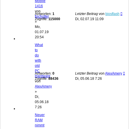
Mobile
1416
von
Antworten:
1
Letzter Beitrag
von
biosflash
fischotter
Zugriffe:
115000
Di, 02.07.19 11:09
»
Mo,
01.07.19
20:54
What
to
do
with
old
PC
Antworten:
0
Letzter Beitrag
von
AlexAmery
Hardware
Zugriffe:
88436
Di, 05.06.18 7:26
von
AlexAmery
»
Di,
05.06.18
7:26
Neuer
RAM
nimmt