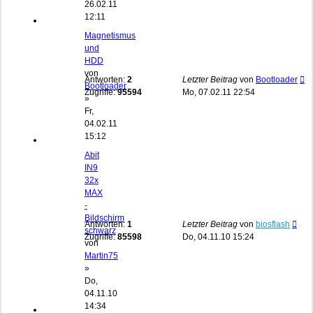
26.02.11
12:11
Magnetismus
und
HDD
von
Antworten:
2
Letzter Beitrag
von
Bootloader
Bootloader
Zugriffe:
95594
Mo, 07.02.11 22:54
»
Fr,
04.02.11
15:12
Abit
IN9
32x
MAX
-
Bildschirm
Antworten:
1
Letzter Beitrag
von
biosflash
schwarz
Zugriffe:
85598
Do, 04.11.10 15:24
von
Martin75
»
Do,
04.11.10
14:34