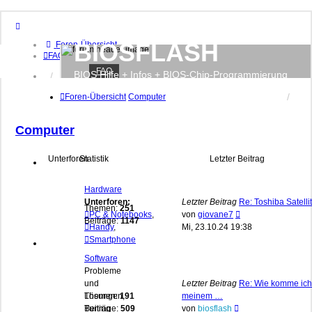
BIOSFLASH
Foren-Übersicht
FAQ
FAQ
BIOS Hilfe + Infos + BIOS-Chip-Programmierung
Anmelden
Registrieren
Foren-Übersicht
Computer
Computer
Unterforen
Statistik
Letzter Beitrag
Hardware
Unterforen:
Letzter Beitrag
Re: Toshiba Satelli
Themen:
251
Neuester
PC & Notebooks
,
von
giovane7
Beiträge:
1147
Beitrag
Handy
,
Mi, 23.10.24 19:38
Smartphone
Software
Probleme
und
Letzter Beitrag
Re: Wie komme ich
Lösungen,
Themen:
191
meinem …
Neuester
Tuning
Beiträge:
509
von
biosflash