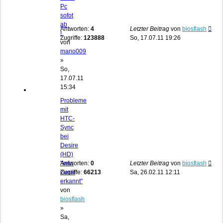
Pc
sofot
ab
Antworten:
4
Letzter Beitrag
von
biosflash
!
Zugriffe:
123888
So, 17.07.11 19:26
von
mano009
»
So,
17.07.11
15:34
Probleme
mit
HTC-
Sync
bei
Desire
(HD)
"kein
Antworten:
0
Letzter Beitrag
von
biosflash
Gerät
Zugriffe:
66213
Sa, 26.02.11 12:11
erkannt"
von
biosflash
»
Sa,