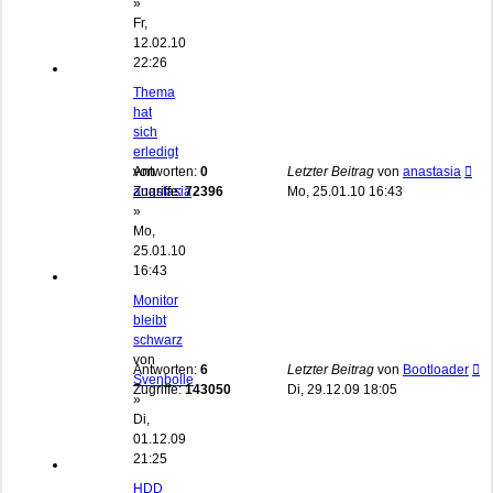
»
Fr,
12.02.10
22:26
Thema
hat
sich
erledigt
von
Antworten:
0
Letzter Beitrag
von
anastasia
anastasia
Zugriffe:
72396
Mo, 25.01.10 16:43
»
Mo,
25.01.10
16:43
Monitor
bleibt
schwarz
von
Antworten:
6
Letzter Beitrag
von
Bootloader
Svenbolle
Zugriffe:
143050
Di, 29.12.09 18:05
»
Di,
01.12.09
21:25
HDD