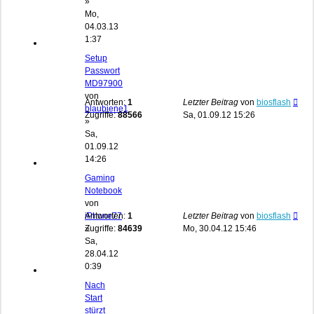
»
Mo,
04.03.13
1:37
Setup
Passwort
MD97900
von
Antworten:
1
Letzter Beitrag
von
biosflash
blaubiene1
Zugriffe:
88566
Sa, 01.09.12 15:26
»
Sa,
01.09.12
14:26
Gaming
Notebook
von
iPhone77
Antworten:
1
Letzter Beitrag
von
biosflash
»
Zugriffe:
84639
Mo, 30.04.12 15:46
Sa,
28.04.12
0:39
Nach
Start
stürzt