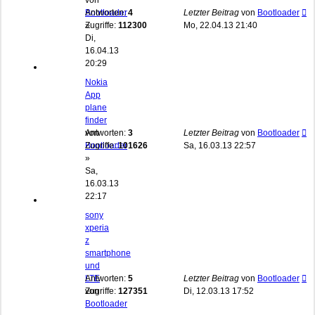
von
Bootloader
Antworten:
4
Letzter Beitrag
von
Bootloader
»
Zugriffe:
112300
Mo, 22.04.13 21:40
Di,
16.04.13
20:29
Nokia
App
plane
finder
von
Antworten:
3
Letzter Beitrag
von
Bootloader
Bootloader
Zugriffe:
101626
Sa, 16.03.13 22:57
»
Sa,
16.03.13
22:17
sony
xperia
z
smartphone
und
LTE
Antworten:
5
Letzter Beitrag
von
Bootloader
von
Zugriffe:
127351
Di, 12.03.13 17:52
Bootloader