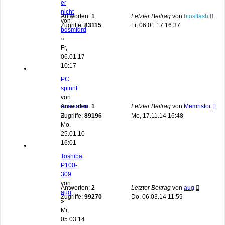
er
nicht
Antworten:
1
Letzter Beitrag
von
biosflash
von
Zugriffe:
83115
Fr, 06.01.17 16:37
bdsmfdrd
»
Fr,
06.01.17
10:17
PC
spinnt
von
anastasia
Antworten:
1
Letzter Beitrag
von
Memristor
»
Zugriffe:
89196
Mo, 17.11.14 16:48
Mo,
25.01.10
16:01
Toshiba
P100-
309
von
Antworten:
2
Letzter Beitrag
von
aug
aug
Zugriffe:
99270
Do, 06.03.14 11:59
»
Mi,
05.03.14