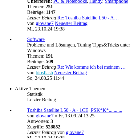
Unterforen:
PC & Notebooks
,
Handy
,
Smartphone
Themen:
251
Beiträge:
1147
Letzter Beitrag
Re: Toshiba Satellite L50 - A…
von
giovane7
Neuester Beitrag
Mi, 23.10.24 19:38
Software
Probleme und Lösungen, Tuning Tipps&Tricks unter
Windows
Themen:
191
Beiträge:
509
Letzter Beitrag
Re: Wie komme ich bei meinem …
von
biosflash
Neuester Beitrag
So, 24.08.25 11:44
Aktive Themen
Statistik
Letzter Beitrag
Toshiba Satellite L50 - A - 1CE, PSK*K*...........
von
giovane7
»
Fr, 13.09.24 13:25
Antworten:
3
Zugriffe:
528852
Letzter Beitrag
von
giovane7
Mi, 23.10.24 19:38