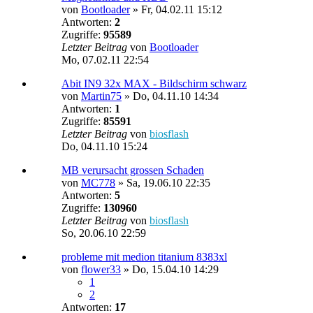
von
Bootloader
»
Fr, 04.02.11 15:12
Antworten:
2
Zugriffe:
95589
Letzter Beitrag
von
Bootloader
Mo, 07.02.11 22:54
Abit IN9 32x MAX - Bildschirm schwarz
von
Martin75
»
Do, 04.11.10 14:34
Antworten:
1
Zugriffe:
85591
Letzter Beitrag
von
biosflash
Do, 04.11.10 15:24
MB verursacht grossen Schaden
von
MC778
»
Sa, 19.06.10 22:35
Antworten:
5
Zugriffe:
130960
Letzter Beitrag
von
biosflash
So, 20.06.10 22:59
probleme mit medion titanium 8383xl
von
flower33
»
Do, 15.04.10 14:29
1
2
Antworten:
17