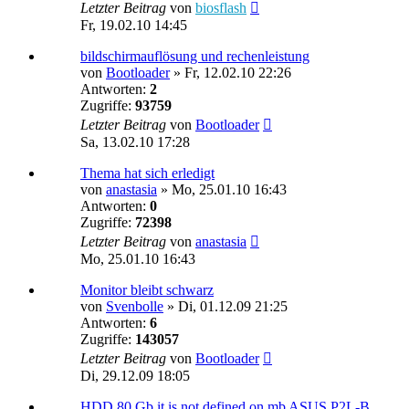
Letzter Beitrag
von
biosflash
Fr, 19.02.10 14:45
bildschirmauflösung und rechenleistung
von
Bootloader
»
Fr, 12.02.10 22:26
Antworten:
2
Zugriffe:
93759
Letzter Beitrag
von
Bootloader
Sa, 13.02.10 17:28
Thema hat sich erledigt
von
anastasia
»
Mo, 25.01.10 16:43
Antworten:
0
Zugriffe:
72398
Letzter Beitrag
von
anastasia
Mo, 25.01.10 16:43
Monitor bleibt schwarz
von
Svenbolle
»
Di, 01.12.09 21:25
Antworten:
6
Zugriffe:
143057
Letzter Beitrag
von
Bootloader
Di, 29.12.09 18:05
HDD 80 Gb it is not defined on mb ASUS P2L-B.