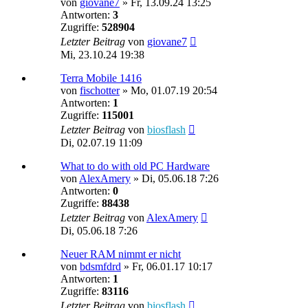
von
giovane7
»
Fr, 13.09.24 13:25
Antworten:
3
Zugriffe:
528904
Letzter Beitrag
von
giovane7
Mi, 23.10.24 19:38
Terra Mobile 1416
von
fischotter
»
Mo, 01.07.19 20:54
Antworten:
1
Zugriffe:
115001
Letzter Beitrag
von
biosflash
Di, 02.07.19 11:09
What to do with old PC Hardware
von
AlexAmery
»
Di, 05.06.18 7:26
Antworten:
0
Zugriffe:
88438
Letzter Beitrag
von
AlexAmery
Di, 05.06.18 7:26
Neuer RAM nimmt er nicht
von
bdsmfdrd
»
Fr, 06.01.17 10:17
Antworten:
1
Zugriffe:
83116
Letzter Beitrag
von
biosflash