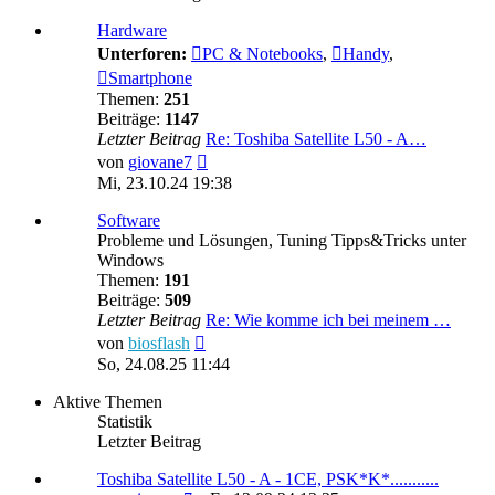
Hardware
Unterforen:
PC & Notebooks
,
Handy
,
Smartphone
Themen:
251
Beiträge:
1147
Letzter Beitrag
Re: Toshiba Satellite L50 - A…
Neuester
von
giovane7
Beitrag
Mi, 23.10.24 19:38
Software
Probleme und Lösungen, Tuning Tipps&Tricks unter
Windows
Themen:
191
Beiträge:
509
Letzter Beitrag
Re: Wie komme ich bei meinem …
Neuester
von
biosflash
Beitrag
So, 24.08.25 11:44
Aktive Themen
Statistik
Letzter Beitrag
Toshiba Satellite L50 - A - 1CE, PSK*K*...........