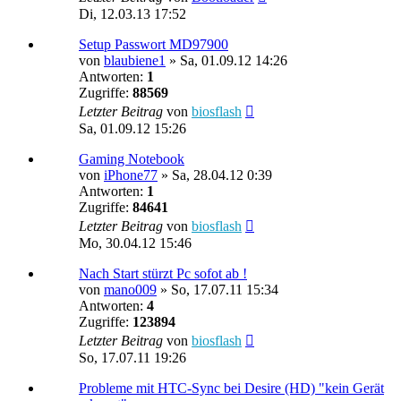
Di, 12.03.13 17:52
Setup Passwort MD97900
von
blaubiene1
»
Sa, 01.09.12 14:26
Antworten:
1
Zugriffe:
88569
Letzter Beitrag
von
biosflash
Sa, 01.09.12 15:26
Gaming Notebook
von
iPhone77
»
Sa, 28.04.12 0:39
Antworten:
1
Zugriffe:
84641
Letzter Beitrag
von
biosflash
Mo, 30.04.12 15:46
Nach Start stürzt Pc sofot ab !
von
mano009
»
So, 17.07.11 15:34
Antworten:
4
Zugriffe:
123894
Letzter Beitrag
von
biosflash
So, 17.07.11 19:26
Probleme mit HTC-Sync bei Desire (HD) "kein Gerät