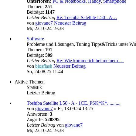
Unterforen:
PC & Notebooks
,
Handy
,
Smartphone
Themen:
251
Beiträge:
1147
Letzter Beitrag
Re: Toshiba Satellite L50 - A…
von
giovane7
Neuester Beitrag
Mi, 23.10.24 19:38
Software
Probleme und Lösungen, Tuning Tipps&Tricks unter W
Themen:
191
Beiträge:
509
Letzter Beitrag
Re: Wie komme ich bei meinem …
von
biosflash
Neuester Beitrag
So, 24.08.25 11:44
Aktive Themen
Statistik
Letzter Beitrag
Toshiba Satellite L50 - A - 1CE, PSK*K*...........
von
giovane7
»
Fr, 13.09.24 13:25
Antworten:
3
Zugriffe:
528895
Letzter Beitrag
von
giovane7
Mi, 23.10.24 19:38