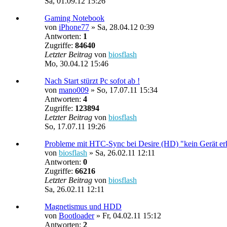
Sa, 01.09.12 15:26
Gaming Notebook
von
iPhone77
»
Sa, 28.04.12 0:39
Antworten:
1
Zugriffe:
84640
Letzter Beitrag
von
biosflash
Mo, 30.04.12 15:46
Nach Start stürzt Pc sofot ab !
von
mano009
»
So, 17.07.11 15:34
Antworten:
4
Zugriffe:
123894
Letzter Beitrag
von
biosflash
So, 17.07.11 19:26
Probleme mit HTC-Sync bei Desire (HD) "kein Gerät er
von
biosflash
»
Sa, 26.02.11 12:11
Antworten:
0
Zugriffe:
66216
Letzter Beitrag
von
biosflash
Sa, 26.02.11 12:11
Magnetismus und HDD
von
Bootloader
»
Fr, 04.02.11 15:12
Antworten:
2