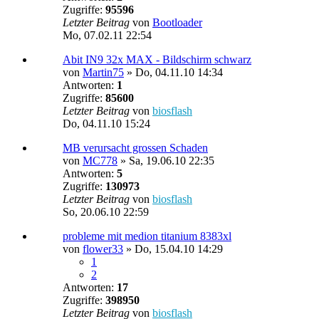
Zugriffe:
95596
Letzter Beitrag
von
Bootloader
Mo, 07.02.11 22:54
Abit IN9 32x MAX - Bildschirm schwarz
von
Martin75
»
Do, 04.11.10 14:34
Antworten:
1
Zugriffe:
85600
Letzter Beitrag
von
biosflash
Do, 04.11.10 15:24
MB verursacht grossen Schaden
von
MC778
»
Sa, 19.06.10 22:35
Antworten:
5
Zugriffe:
130973
Letzter Beitrag
von
biosflash
So, 20.06.10 22:59
probleme mit medion titanium 8383xl
von
flower33
»
Do, 15.04.10 14:29
1
2
Antworten:
17
Zugriffe:
398950
Letzter Beitrag
von
biosflash