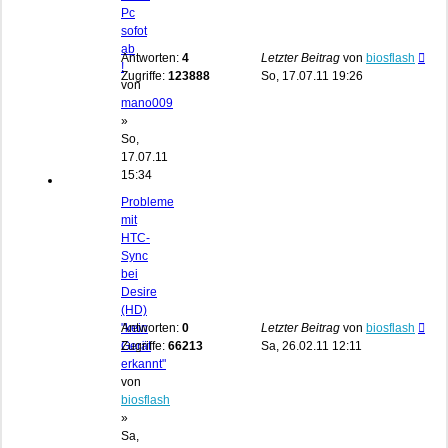
Pc
sofot
ab
Antworten:
4
Letzter Beitrag
von
biosflash
!
Zugriffe:
123888
So, 17.07.11 19:26
von
mano009
»
So,
17.07.11
15:34
Probleme
mit
HTC-
Sync
bei
Desire
(HD)
"kein
Antworten:
0
Letzter Beitrag
von
biosflash
Gerät
Zugriffe:
66213
Sa, 26.02.11 12:11
erkannt"
von
biosflash
»
Sa,