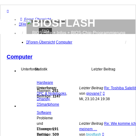
BIOSFLASH
Foren-Übersicht
FAQ
FAQ
BIOS Hilfe + Infos + BIOS-Chip-Programmierung
Anmelden
Registrieren
Foren-Übersicht
Computer
Computer
Unterforen
Statistik
Letzter Beitrag
Hardware
Unterforen:
Letzter Beitrag
Re: Toshiba Satelli
Themen:
251
Neuester
PC & Notebooks
,
von
giovane7
Beiträge:
1147
Beitrag
Handy
,
Mi, 23.10.24 19:38
Smartphone
Software
Probleme
und
Letzter Beitrag
Re: Wie komme ich
Lösungen,
Themen:
191
meinem …
Neuester
Tuning
Beiträge:
509
von
biosflash