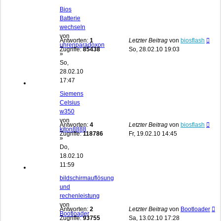
Bios
Batterie
wechseln
von
Antworten:
1
Letzter Beitrag
von
biosflash
uhrenparadoxon
Zugriffe:
85438
So, 28.02.10 19:03
»
So,
28.02.10
17:47
Siemens
Celsius
w350
von
Antworten:
4
Letzter Beitrag
von
biosflash
kiton8888
Zugriffe:
118786
Fr, 19.02.10 14:45
»
Do,
18.02.10
11:59
bildschirmauflösung
und
rechenleistung
von
Antworten:
2
Letzter Beitrag
von
Bootloader
Bootloader
Zugriffe:
93755
Sa, 13.02.10 17:28