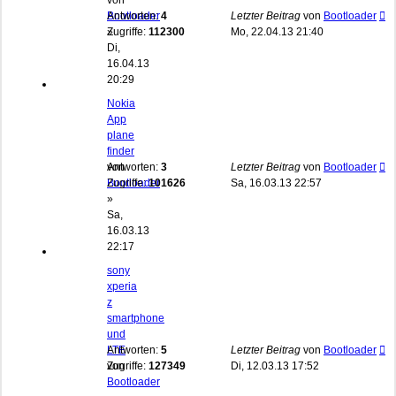
von
Bootloader
Antworten:
4
Letzter Beitrag
von
Bootloader
»
Zugriffe:
112300
Mo, 22.04.13 21:40
Di,
16.04.13
20:29
Nokia
App
plane
finder
von
Antworten:
3
Letzter Beitrag
von
Bootloader
Bootloader
Zugriffe:
101626
Sa, 16.03.13 22:57
»
Sa,
16.03.13
22:17
sony
xperia
z
smartphone
und
LTE
Antworten:
5
Letzter Beitrag
von
Bootloader
von
Zugriffe:
127349
Di, 12.03.13 17:52
Bootloader