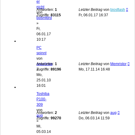
er
nicht
Antworten:
1
Letzter Beitrag
von
biosflash
von
Zugriffe:
83115
Fr, 06.01.17 16:37
bdsmfdrd
»
Fr,
06.01.17
10:17
PC
spinnt
von
anastasia
Antworten:
1
Letzter Beitrag
von
Memristor
»
Zugriffe:
89196
Mo, 17.11.14 16:48
Mo,
25.01.10
16:01
Toshiba
P100-
309
von
Antworten:
2
Letzter Beitrag
von
aug
aug
Zugriffe:
99270
Do, 06.03.14 11:59
»
Mi,
05.03.14