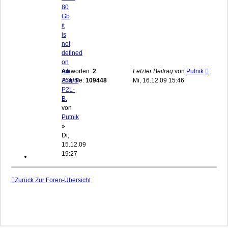
80
Gb
it
is
not
defined
on
mb
Antworten:
2
Letzter Beitrag
von
Putnik
ASUS
Zugriffe:
109448
Mi, 16.12.09 15:46
P2L-
B.
von
Putnik
»
Di,
15.12.09
19:27
Zurück Zur Foren-Übersicht