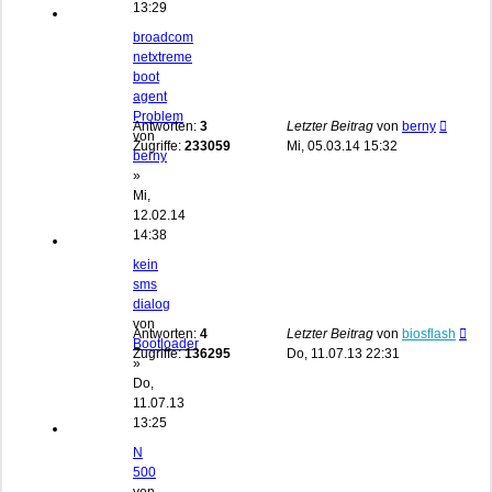
13:29
broadcom
netxtreme
boot
agent
Problem
Antworten:
3
Letzter Beitrag
von
berny
von
Zugriffe:
233059
Mi, 05.03.14 15:32
berny
»
Mi,
12.02.14
14:38
kein
sms
dialog
von
Antworten:
4
Letzter Beitrag
von
biosflash
Bootloader
Zugriffe:
136295
Do, 11.07.13 22:31
»
Do,
11.07.13
13:25
N
500