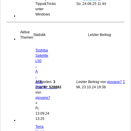
Beitrag
Tipps&Tricks
So, 24.08.25 11:44
unter
Windows
Aktive
Statistik
Letzter Beitrag
Themen
Toshiba
Satellite
L50
-
A
-
1CE,
Antworten:
3
Letzter Beitrag
von
giovane7
PSK*K*...........
Zugriffe:
528882
Mi, 23.10.24 19:38
von
giovane7
»
Fr,
13.09.24
13:25
Terra