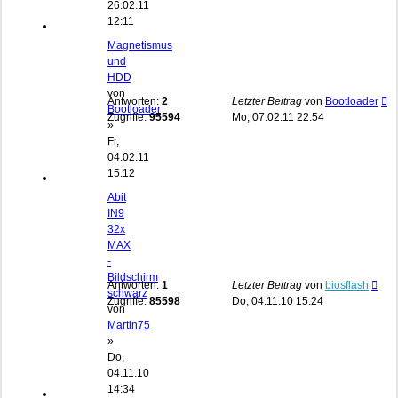
26.02.11
12:11
Magnetismus
und
HDD
von
Antworten:
2
Letzter Beitrag
von
Bootloader
Bootloader
Zugriffe:
95594
Mo, 07.02.11 22:54
»
Fr,
04.02.11
15:12
Abit
IN9
32x
MAX
-
Bildschirm
Antworten:
1
Letzter Beitrag
von
biosflash
schwarz
Zugriffe:
85598
Do, 04.11.10 15:24
von
Martin75
»
Do,
04.11.10
14:34