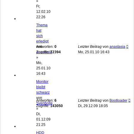
»
Fr,
12.02.10
22:26
Thema
hat
sich
erledigt
von
Antworten:
0
Letzter Beitrag
von
anastasia
anastasia
Zugriffe:
72394
Mo, 25.01.10 16:43
»
Mo,
25.01.10
16:43
Monitor
bleibt
schwarz
von
Antworten:
6
Letzter Beitrag
von
Bootloader
Svenbolle
Zugriffe:
143050
Di, 29.12.09 18:05
»
Di,
01.12.09
21:25
HDD