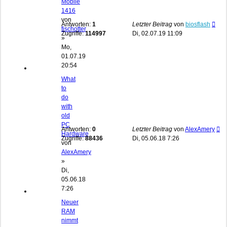
Mobile
1416
von
Antworten:
1
Letzter Beitrag
von
biosflash
fischotter
Zugriffe:
114997
Di, 02.07.19 11:09
»
Mo,
01.07.19
20:54
What
to
do
with
old
PC
Antworten:
0
Letzter Beitrag
von
AlexAmery
Hardware
Zugriffe:
88436
Di, 05.06.18 7:26
von
AlexAmery
»
Di,
05.06.18
7:26
Neuer
RAM
nimmt