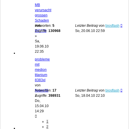
MB
verursacht
grossen
Schaden
von
Antworten:
5
Letzter Beitrag
von
biosflash
MC778
Zugriffe:
130968
So, 20.06.10 22:59
»
Sa,
19.06.10
22:35
probleme
mit
medion
titanium
8383xl
von
flower33
Antworten:
17
Letzter Beitrag
von
biosflash
»
Zugriffe:
398931
So, 18.04.10 22:10
Do,
15.04.10
14:29
1
2