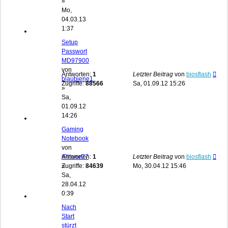
»
Mo,
04.03.13
1:37
Setup
Passwort
MD97900
von
Antworten:
1
Letzter Beitrag
von
biosflash
blaubiene1
Zugriffe:
88566
Sa, 01.09.12 15:26
»
Sa,
01.09.12
14:26
Gaming
Notebook
von
iPhone77
Antworten:
1
Letzter Beitrag
von
biosflash
»
Zugriffe:
84639
Mo, 30.04.12 15:46
Sa,
28.04.12
0:39
Nach
Start
stürzt