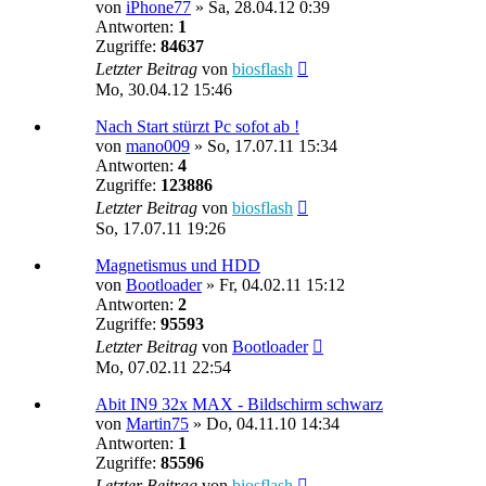
von
iPhone77
»
Sa, 28.04.12 0:39
Antworten:
1
Zugriffe:
84637
Letzter Beitrag
von
biosflash
Mo, 30.04.12 15:46
Nach Start stürzt Pc sofot ab !
von
mano009
»
So, 17.07.11 15:34
Antworten:
4
Zugriffe:
123886
Letzter Beitrag
von
biosflash
So, 17.07.11 19:26
Magnetismus und HDD
von
Bootloader
»
Fr, 04.02.11 15:12
Antworten:
2
Zugriffe:
95593
Letzter Beitrag
von
Bootloader
Mo, 07.02.11 22:54
Abit IN9 32x MAX - Bildschirm schwarz
von
Martin75
»
Do, 04.11.10 14:34
Antworten:
1
Zugriffe:
85596
Letzter Beitrag
von
biosflash