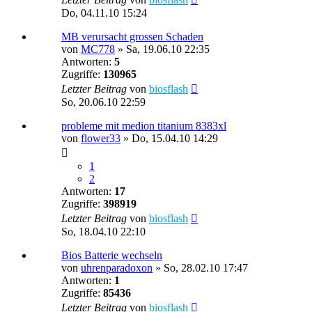
Do, 04.11.10 15:24
MB verursacht grossen Schaden
von
MC778
»
Sa, 19.06.10 22:35
Antworten:
5
Zugriffe:
130965
Letzter Beitrag
von
biosflash
So, 20.06.10 22:59
probleme mit medion titanium 8383xl
von
flower33
»
Do, 15.04.10 14:29
1
2
Antworten:
17
Zugriffe:
398919
Letzter Beitrag
von
biosflash
So, 18.04.10 22:10
Bios Batterie wechseln
von
uhrenparadoxon
»
So, 28.02.10 17:47
Antworten:
1
Zugriffe:
85436
Letzter Beitrag
von
biosflash