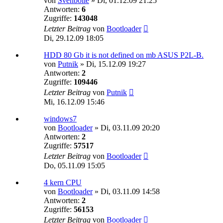
von
Svenbolle
»
Di, 01.12.09 21:25
Antworten:
6
Zugriffe:
143048
Letzter Beitrag
von
Bootloader
Di, 29.12.09 18:05
HDD 80 Gb it is not defined on mb ASUS P2L-B.
von
Putnik
»
Di, 15.12.09 19:27
Antworten:
2
Zugriffe:
109446
Letzter Beitrag
von
Putnik
Mi, 16.12.09 15:46
windows7
von
Bootloader
»
Di, 03.11.09 20:20
Antworten:
2
Zugriffe:
57517
Letzter Beitrag
von
Bootloader
Do, 05.11.09 15:05
4 kern CPU
von
Bootloader
»
Di, 03.11.09 14:58
Antworten:
2
Zugriffe:
56153
Letzter Beitrag
von
Bootloader