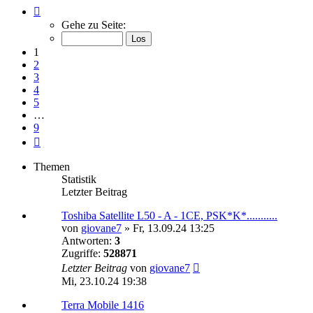
Seite
1
Gehe zu Seite:
von
9
1
2
3
4
5
…
9
Nächste
Themen
Statistik
Letzter Beitrag
Toshiba Satellite L50 - A - 1CE, PSK*K*...........
von
giovane7
»
Fr, 13.09.24 13:25
Antworten:
3
Zugriffe:
528871
Letzter Beitrag
von
giovane7
Mi, 23.10.24 19:38
Terra Mobile 1416