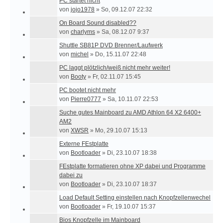
PC startet nicht
von
jojo1978
»
So, 09.12.07 22:32
On Board Sound disabled??
von
charlyms
»
Sa, 08.12.07 9:37
Shuttle SB81P DVD Brenner/Laufwerk
von
michel
»
Do, 15.11.07 22:48
PC laggt plötzlich/weiß nicht mehr weiter!
von
Booty
»
Fr, 02.11.07 15:45
PC bootet nicht mehr
von
Pierre0777
»
Sa, 10.11.07 22:53
Suche gutes Mainboard zu AMD Athlon 64 X2 6400+
AM2
von
XWSR
»
Mo, 29.10.07 15:13
Externe FEstplatte
von
Bootloader
»
Di, 23.10.07 18:38
FEstplatte formatieren ohne XP dabei und Programme
dabei zu
von
Bootloader
»
Di, 23.10.07 18:37
Load Default Setting einstellen nach Knopfzellenwechel
von
Bootloader
»
Fr, 19.10.07 15:37
Bios Knopfzelle im Mainboard