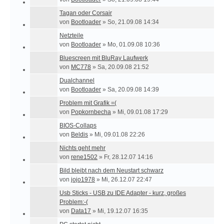
Tagan oder Corsair
von
Bootloader
»
So, 21.09.08 14:34
Netzteile
von
Bootloader
»
Mo, 01.09.08 10:36
Bluescreen mit BluRay Laufwerk
von
MC778
»
Sa, 20.09.08 21:52
Dualchannel
von
Bootloader
»
Sa, 20.09.08 14:39
Problem mit Grafik =(
von
Popkornbecha
»
Mi, 09.01.08 17:29
BIOS-Collaps
von
Beldis
»
Mi, 09.01.08 22:26
Nichts geht mehr
von
rene1502
»
Fr, 28.12.07 14:16
Bild bleibt nach dem Neustart schwarz
von
jojo1978
»
Mi, 26.12.07 22:47
Usb Sticks - USB zu IDE Adapter - kurz, großes
Problem:-(
von
Data17
»
Mi, 19.12.07 16:35