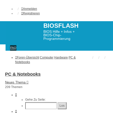
Anmelden
Registrieren
BIOSFLASH
BIOS Hilfe + Infos +
BIOS-Chip-
Programmierung
FAQ
Foren-Übersicht
Computer
Hardware
PC &
Notebooks
PC & Notebooks
Neues Thema
209 Themen
Seite
4
Gehe Zu Seite:
Von
9
Vorherige