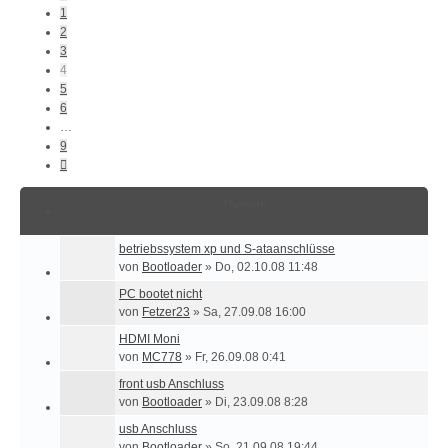
1
2
3
4
5
6
…
9
Nächste
Themen
betriebssystem xp und S-ataanschlüsse
von
Bootloader
»
Do, 02.10.08 11:48
PC bootet nicht
von
Fetzer23
»
Sa, 27.09.08 16:00
HDMI Moni
von
MC778
»
Fr, 26.09.08 0:41
front usb Anschluss
von
Bootloader
»
Di, 23.09.08 8:28
usb Anschluss
von
Bootloader
»
So, 21.09.08 19:44