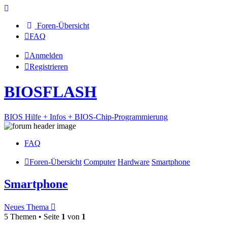
Foren-Übersicht
FAQ
Anmelden
Registrieren
BIOSFLASH
BIOS Hilfe + Infos + BIOS-Chip-Programmierung
FAQ
Foren-Übersicht
Computer
Hardware
Smartphone
Smartphone
Neues Thema
5 Themen • Seite
1
von
1