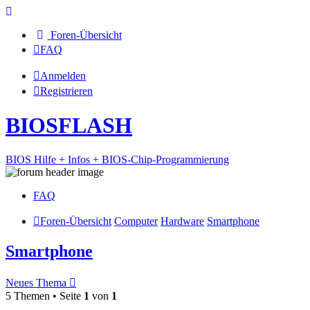
Foren-Übersicht
FAQ
Anmelden
Registrieren
BIOSFLASH
BIOS Hilfe + Infos + BIOS-Chip-Programmierung
FAQ
Foren-Übersicht
Computer
Hardware
Smartphone
Smartphone
Neues Thema
5 Themen • Seite
1
von
1