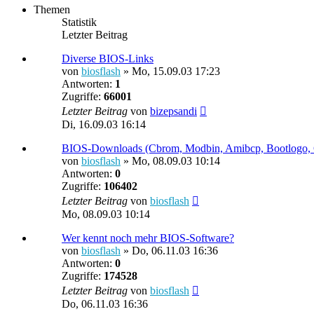
Themen
Statistik
Letzter Beitrag
Diverse BIOS-Links
von
biosflash
»
Mo, 15.09.03 17:23
Antworten:
1
Zugriffe:
66001
Letzter Beitrag
von
bizepsandi
Di, 16.09.03 16:14
BIOS-Downloads (Cbrom, Modbin, Amibcp, Bootlogo,
von
biosflash
»
Mo, 08.09.03 10:14
Antworten:
0
Zugriffe:
106402
Letzter Beitrag
von
biosflash
Mo, 08.09.03 10:14
Wer kennt noch mehr BIOS-Software?
von
biosflash
»
Do, 06.11.03 16:36
Antworten:
0
Zugriffe:
174528
Letzter Beitrag
von
biosflash
Do, 06.11.03 16:36