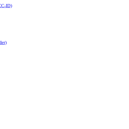
FCC-ID)
ler)