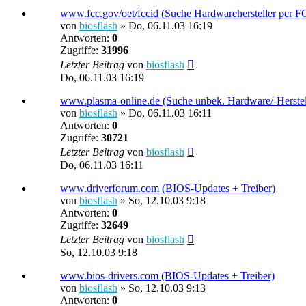
www.fcc.gov/oet/fccid (Suche Hardwarehersteller per 
von
biosflash
»
Do, 06.11.03 16:19
Antworten:
0
Zugriffe:
31996
Letzter Beitrag
von
biosflash
Do, 06.11.03 16:19
www.plasma-online.de (Suche unbek. Hardware/-Herstel
von
biosflash
»
Do, 06.11.03 16:11
Antworten:
0
Zugriffe:
30721
Letzter Beitrag
von
biosflash
Do, 06.11.03 16:11
www.driverforum.com (BIOS-Updates + Treiber)
von
biosflash
»
So, 12.10.03 9:18
Antworten:
0
Zugriffe:
32649
Letzter Beitrag
von
biosflash
So, 12.10.03 9:18
www.bios-drivers.com (BIOS-Updates + Treiber)
von
biosflash
»
So, 12.10.03 9:13
Antworten:
0