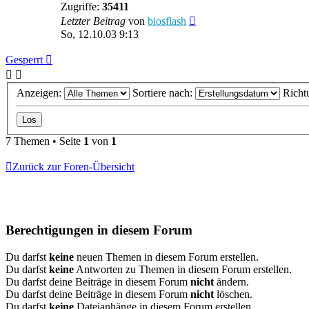
Zugriffe:
35411
Letzter Beitrag
von
biosflash
So, 12.10.03 9:13
Gesperrt
Anzeigen:
Sortiere nach:
Richt
7 Themen • Seite
1
von
1
Zurück zur Foren-Übersicht
Berechtigungen in diesem Forum
Du darfst
keine
neuen Themen in diesem Forum erstellen.
Du darfst
keine
Antworten zu Themen in diesem Forum erstellen.
Du darfst deine Beiträge in diesem Forum
nicht
ändern.
Du darfst deine Beiträge in diesem Forum
nicht
löschen.
Du darfst
keine
Dateianhänge in diesem Forum erstellen.