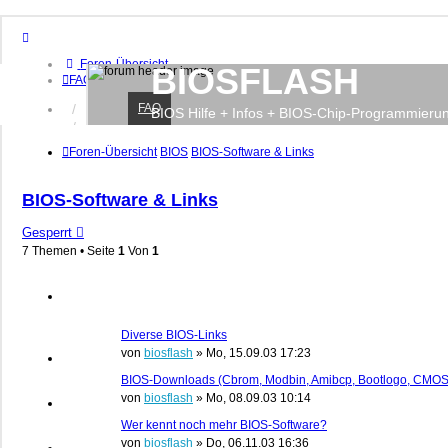
Foren-Übersicht
BIOSFLASH
FAQ
FAQ
Anmelden
BIOS Hilfe + Infos + BIOS-Chip-Programmieru
Registrieren
Foren-Übersicht
BIOS
BIOS-Software & Links
BIOS-Software & Links
Gesperrt
7 Themen • Seite
1
Von
1
Diverse BIOS-Links
von
biosflash
»
Mo, 15.09.03 17:23
BIOS-Downloads (Cbrom, Modbin, Amibcp, Bootlogo, CMOS
von
biosflash
»
Mo, 08.09.03 10:14
Wer kennt noch mehr BIOS-Software?
von
biosflash
»
Do, 06.11.03 16:36