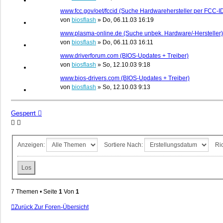
www.fcc.gov/oet/fccid (Suche Hardwarehersteller per FCC-I
von
biosflash
»
Do, 06.11.03 16:19
www.plasma-online.de (Suche unbek. Hardware/-Hersteller)
von
biosflash
»
Do, 06.11.03 16:11
www.driverforum.com (BIOS-Updates + Treiber)
von
biosflash
»
So, 12.10.03 9:18
www.bios-drivers.com (BIOS-Updates + Treiber)
von
biosflash
»
So, 12.10.03 9:13
Gesperrt
Anzeigen:
Sortiere Nach:
Ri
7 Themen • Seite
1
Von
1
Zurück Zur Foren-Übersicht