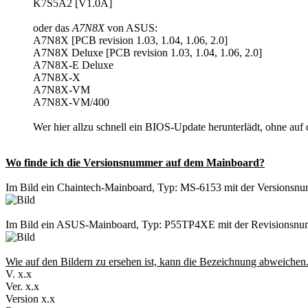
K7S5A2 [V1.0A]
oder das
A7N8X
von ASUS:
A7N8X [PCB revision 1.03, 1.04, 1.06, 2.0]
A7N8X Deluxe [PCB revision 1.03, 1.04, 1.06, 2.0]
A7N8X-E Deluxe
A7N8X-X
A7N8X-VM
A7N8X-VM/400
Wer hier allzu schnell ein BIOS-Update herunterlädt, ohne au
Wo finde ich die Versionsnummer auf dem Mainboard?
Im Bild ein Chaintech-Mainboard, Typ: MS-6153 mit der Versionsn
Im Bild ein ASUS-Mainboard, Typ: P55TP4XE mit der Revisionsnu
Wie auf den Bildern zu ersehen ist, kann die Bezeichnung abweichen
V. x.x
Ver. x.x
Version x.x