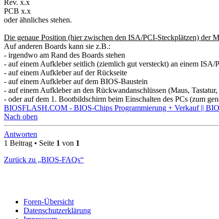
Rev. x.x
PCB x.x
oder ähnliches stehen.
Die genaue Position (hier zwischen den ISA/PCI-Steckplätzen) der 
Auf anderen Boards kann sie z.B.:
- irgendwo am Rand des Boards stehen
- auf einem Aufkleber seitlich (ziemlich gut versteckt) an einem ISA/
- auf einem Aufkleber auf der Rückseite
- auf einem Aufkleber auf dem BIOS-Baustein
- auf einem Aufkleber an den Rückwandanschlüssen (Maus, Tastatu
- oder auf dem 1. Bootbildschirm beim Einschalten des PCs (zum ge
BIOSFLASH.COM - BIOS-Chips Programmierung + Verkauf || BIOS
Nach oben
Antworten
1 Beitrag • Seite
1
von
1
Zurück zu „BIOS-FAQs“
Foren-Übersicht
Datenschutzerklärung