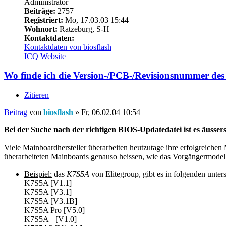
Administrator
Beiträge:
2757
Registriert:
Mo, 17.03.03 15:44
Wohnort:
Ratzeburg, S-H
Kontaktdaten:
Kontaktdaten von biosflash
ICQ
Website
Wo finde ich die Version-/PCB-/Revisionsnummer de
Zitieren
Beitrag
von
biosflash
»
Fr, 06.02.04 10:54
Bei der Suche nach der richtigen BIOS-Updatedatei ist es
äussers
Viele Mainboardhersteller überarbeiten heutzutage ihre erfolgreichen
überarbeiteten Mainboards genauso heissen, wie das Vorgängermodell
Beispiel:
das
K7S5A
von Elitegroup, gibt es in folgenden unter
K7S5A [V1.1]
K7S5A [V3.1]
K7S5A [V3.1B]
K7S5A Pro [V5.0]
K7S5A+ [V1.0]