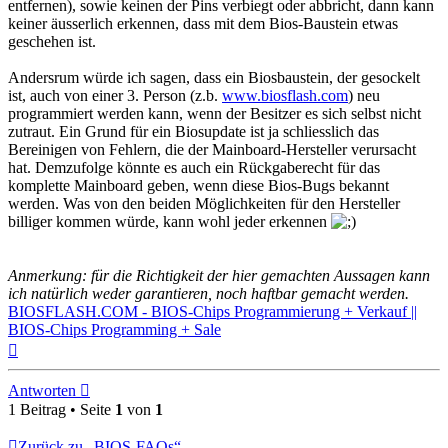
entfernen), sowie keinen der Pins verbiegt oder abbricht, dann kann
keiner äusserlich erkennen, dass mit dem Bios-Baustein etwas
geschehen ist.
Andersrum würde ich sagen, dass ein Biosbaustein, der gesockelt
ist, auch von einer 3. Person (z.b.
www.biosflash.com
) neu
programmiert werden kann, wenn der Besitzer es sich selbst nicht
zutraut. Ein Grund für ein Biosupdate ist ja schliesslich das
Bereinigen von Fehlern, die der Mainboard-Hersteller verursacht
hat. Demzufolge könnte es auch ein Rückgaberecht für das
komplette Mainboard geben, wenn diese Bios-Bugs bekannt
werden. Was von den beiden Möglichkeiten für den Hersteller
billiger kommen würde, kann wohl jeder erkennen
Anmerkung: für die Richtigkeit der hier gemachten Aussagen kann
ich natürlich weder garantieren, noch haftbar gemacht werden.
BIOSFLASH.COM - BIOS-Chips Programmierung + Verkauf ||
BIOS-Chips Programming + Sale
Nach
oben
Antworten
1 Beitrag • Seite
1
von
1
Zurück zu „BIOS-FAQs“