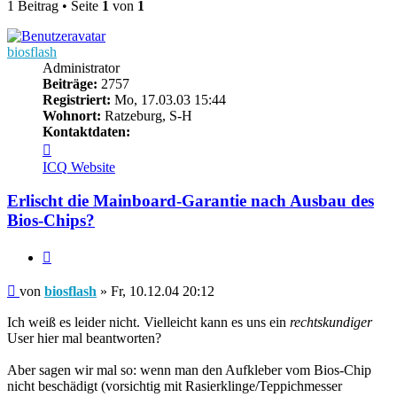
1 Beitrag • Seite
1
von
1
biosflash
Administrator
Beiträge:
2757
Registriert:
Mo, 17.03.03 15:44
Wohnort:
Ratzeburg, S-H
Kontaktdaten:
Kontaktdaten
von
ICQ
Website
biosflash
Erlischt die Mainboard-Garantie nach Ausbau des
Bios-Chips?
Zitieren
Beitrag
von
biosflash
»
Fr, 10.12.04 20:12
Ich weiß es leider nicht. Vielleicht kann es uns ein
rechtskundiger
User hier mal beantworten?
Aber sagen wir mal so: wenn man den Aufkleber vom Bios-Chip
nicht beschädigt (vorsichtig mit Rasierklinge/Teppichmesser