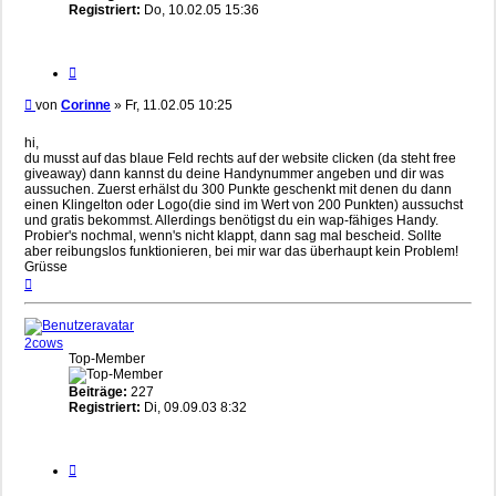
Registriert:
Do, 10.02.05 15:36
Zitieren
Beitrag
von
Corinne
»
Fr, 11.02.05 10:25
hi,
du musst auf das blaue Feld rechts auf der website clicken (da steht free
giveaway) dann kannst du deine Handynummer angeben und dir was
aussuchen. Zuerst erhälst du 300 Punkte geschenkt mit denen du dann
einen Klingelton oder Logo(die sind im Wert von 200 Punkten) aussuchst
und gratis bekommst. Allerdings benötigst du ein wap-fähiges Handy.
Probier's nochmal, wenn's nicht klappt, dann sag mal bescheid. Sollte
aber reibungslos funktionieren, bei mir war das überhaupt kein Problem!
Grüsse
Nach
oben
2cows
Top-Member
Beiträge:
227
Registriert:
Di, 09.09.03 8:32
Zitieren