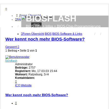
BIOSFLASH
Foren-Übersicht
FAQ
FAQ
BIOS Hilfe + Infos + BIOS-Chip-Programmierung
Anmelden
Registrieren
Foren-Übersicht
BIOS
BIOS-Software & Links
Wer kennt noch mehr BIOS-Software?
Gesperrt
1 Beitrag • Seite
1
von
1
biosflash
Administrator
Beiträge:
2757
Registriert:
Mo, 17.03.03 15:44
Wohnort:
Ratzeburg, S-H
Kontaktdaten:
Kontaktdaten
von
ICQ
Website
biosflash
Wer kennt noch mehr BIOS-Software?
Zitieren