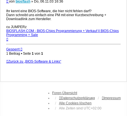
Beitrag
von
biosflash
»
Do, 06.11.03 16:36
Ihr kennt eine BIOS-Software, die hier nicht fehlen darf?
Dann schreibt uns einfach eine PM mit einer Kurzbeschreibung +
Downloadlink zum Hersteller.
cu JUMPERz
BIOSFLASH.COM - BIOS-Chips Programmierung + Verkauf || BIOS-Chips
Programming + Sale
Nach
oben
Gesperrt
1 Beitrag • Seite
1
von
1
Zurück zu „BIOS-Software & Links“
Foren-Übersicht
Datenschutzerklärung
Impressum
Alle Cookies löschen
Alle Zeiten sind
UTC+02:00