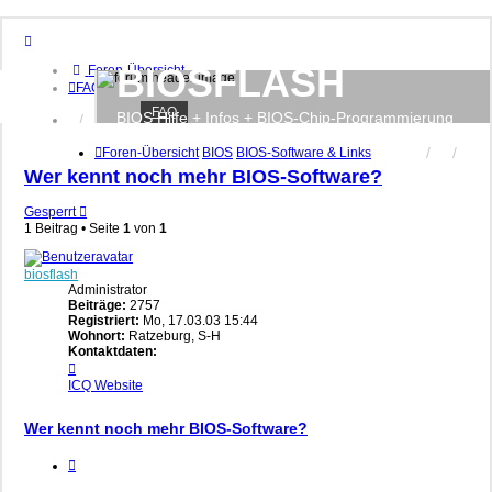
BIOSFLASH
Foren-Übersicht
FAQ
FAQ
BIOS Hilfe + Infos + BIOS-Chip-Programmierung
Anmelden
Registrieren
Foren-Übersicht
BIOS
BIOS-Software & Links
Wer kennt noch mehr BIOS-Software?
Gesperrt
1 Beitrag • Seite
1
von
1
biosflash
Administrator
Beiträge:
2757
Registriert:
Mo, 17.03.03 15:44
Wohnort:
Ratzeburg, S-H
Kontaktdaten:
Kontaktdaten
von
ICQ
Website
biosflash
Wer kennt noch mehr BIOS-Software?
Zitieren