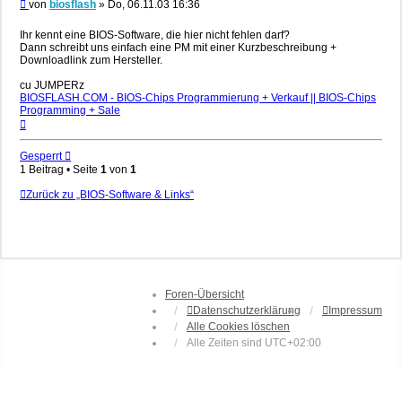
Beitrag
von
biosflash
»
Do, 06.11.03 16:36
Ihr kennt eine BIOS-Software, die hier nicht fehlen darf?
Dann schreibt uns einfach eine PM mit einer Kurzbeschreibung +
Downloadlink zum Hersteller.
cu JUMPERz
BIOSFLASH.COM - BIOS-Chips Programmierung + Verkauf || BIOS-Chips
Programming + Sale
Nach
oben
Gesperrt
1 Beitrag • Seite
1
von
1
Zurück zu „BIOS-Software & Links“
Foren-Übersicht
Datenschutzerklärung
Impressum
Alle Cookies löschen
Alle Zeiten sind
UTC+02:00