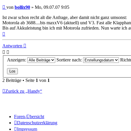
Beitrag
von
bollix90
»
Mo, 09.07.07 9:05
Ist zwar schon recht alt die Anfrage, aber damit nicht ganz umsonst:
Motorola ab 3688....bis maxxV6 (aktuell) und V3. Fast alle Klapphand
Bis auf Akkuleistung bin ich mit Motorola zufrieden. Nun warte ich 
Nach
oben
Antworten
Anzeigen:
Sortiere nach:
Richt
2 Beiträge • Seite
1
von
1
Zurück zu „Handy“
Foren-Übersicht
Datenschutzerklärung
Impressum