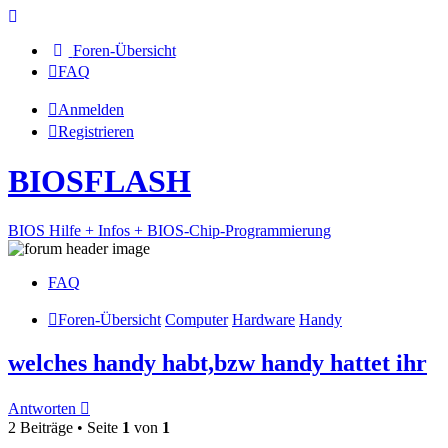
Foren-Übersicht
FAQ
Anmelden
Registrieren
BIOSFLASH
BIOS Hilfe + Infos + BIOS-Chip-Programmierung
FAQ
Foren-Übersicht
Computer
Hardware
Handy
welches handy habt,bzw handy hattet ihr
Antworten
2 Beiträge • Seite
1
von
1