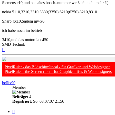
Siemens c10,und son altes bosch..nummer weiß ich nicht mehr ?(
nokia 5110,3210,3310,3330(3350),6210(6250),8210,8310
Sharp gx10,Sagem my-x6
ich habe noch im betrieb
3410,und das motorola c450
SMD Technik
Nach
oben
PixelRuler - das Bildschirmlineal - für Grafiker und Webdesigner
PixelRuler - the Screen ruler - for Graphic artists & Web designers
bollix90
Member
Beiträge:
4
Registriert:
So, 08.07.07 21:56
Zitieren