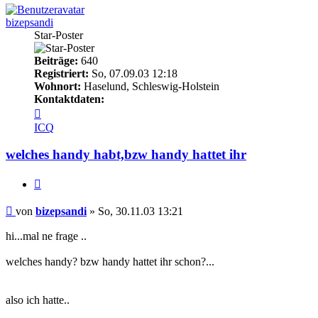
bizepsandi
Star-Poster
Beiträge:
640
Registriert:
So, 07.09.03 12:18
Wohnort:
Haselund, Schleswig-Holstein
Kontaktdaten:
Kontaktdaten
von
ICQ
bizepsandi
welches handy habt,bzw handy hattet ihr
Zitieren
Beitrag
von
bizepsandi
»
So, 30.11.03 13:21
hi...mal ne frage ..
welches handy? bzw handy hattet ihr schon?...
also ich hatte..