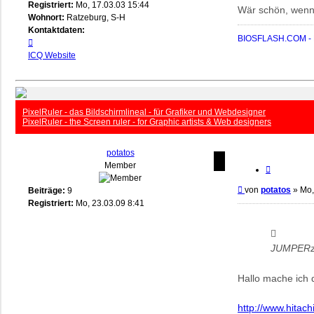
Registriert:
Mo, 17.03.03 15:44
Wär schön, wenn 
Wohnort:
Ratzeburg, S-H
Kontaktdaten:
BIOSFLASH.COM - B
Kontaktdaten
von
ICQ
Website
biosflash
PixelRuler - das Bildschirmlineal - für Grafiker und Webdesigner
PixelRuler - the Screen ruler - for Graphic artists & Web designers
potatos
Member
Zitieren
Beitrag
von
potatos
»
Mo,
Beiträge:
9
Registriert:
Mo, 23.03.09 8:41
JUMPERz 
Hallo mache ich 
http://www.hitach