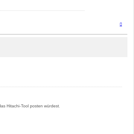
Nach
oben
as Hitachi-Tool posten würdest.