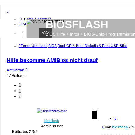
Foren-Übersicht
BIOSFLASH
FAQ
FAQ
Anmelden
BIOS Hilfe + Infos + BIOS-Chip-Programmieru
Registrieren
Foren-Übersicht
BIOS
Boot-CD & Boot-Diskette & Boot-USB-Stick
Hilfe bekomme AMIBios nicht drauf
Antworten
17 Beiträge
Vorherige
1
2
Zitieren
biosflash
Administrator
Beitrag
von
biosflash
»
M
Beiträge:
2757