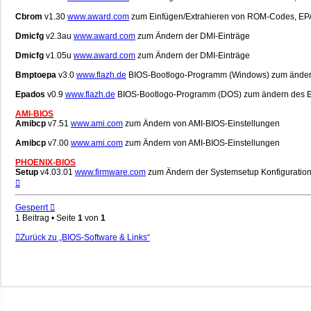
Cbrom
v1.30
www.award.com
zum Einfügen/Extrahieren von ROM-Codes, EPA-
Dmicfg
v2.3au
www.award.com
zum Ändern der DMI-Einträge
Dmicfg
v1.05u
www.award.com
zum Ändern der DMI-Einträge
Bmptoepa
v3.0
www.flazh.de
BIOS-Bootlogo-Programm (Windows) zum ändern d
Epados
v0.9
www.flazh.de
BIOS-Bootlogo-Programm (DOS) zum ändern des EPA-
AMI-BIOS
Amibcp
v7.51
www.ami.com
zum Ändern von AMI-BIOS-Einstellungen
Amibcp
v7.00
www.ami.com
zum Ändern von AMI-BIOS-Einstellungen
PHOENIX-BIOS
Setup
v4.03.01
www.firmware.com
zum Ändern der Systemsetup Konfiguratio
Nach
oben
Gesperrt
1 Beitrag • Seite
1
von
1
Zurück zu „BIOS-Software & Links“