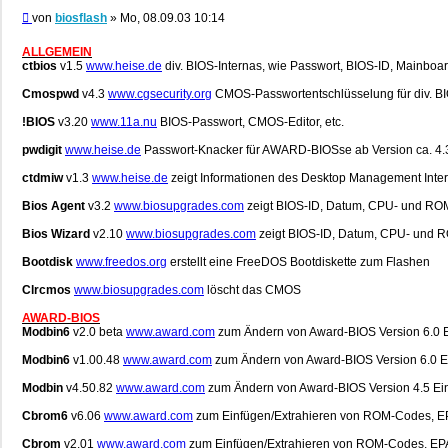
Beitrag
von
biosflash
»
Mo, 08.09.03 10:14
ALLGEMEIN
ctbios
v1.5
www.heise.de
div. BIOS-Internas, wie Passwort, BIOS-ID, Mainboard
Cmospwd
v4.3
www.cgsecurity.org
CMOS-Passwortentschlüsselung für div. BI
!BIOS
v3.20
www.11a.nu
BIOS-Passwort, CMOS-Editor, etc.
pwdigit
www.heise.de
Passwort-Knacker für AWARD-BIOSse ab Version ca. 4.3 
ctdmiw
v1.3
www.heise.de
zeigt Informationen des Desktop Management Inter
Bios Agent
v3.2
www.biosupgrades.com
zeigt BIOS-ID, Datum, CPU- und ROM
Bios Wizard
v2.10
www.biosupgrades.com
zeigt BIOS-ID, Datum, CPU- und R
Bootdisk
www.freedos.org
erstellt eine FreeDOS Bootdiskette zum Flashen
Clrcmos
www.biosupgrades.com
löscht das CMOS
AWARD-BIOS
Modbin6
v2.0 beta
www.award.com
zum Ändern von Award-BIOS Version 6.0 E
Modbin6
v1.00.48
www.award.com
zum Ändern von Award-BIOS Version 6.0 E
Modbin
v4.50.82
www.award.com
zum Ändern von Award-BIOS Version 4.5 Ei
Cbrom6
v6.06
www.award.com
zum Einfügen/Extrahieren von ROM-Codes, EPA
Cbrom
v2.01
www.award.com
zum Einfügen/Extrahieren von ROM-Codes, EPA-