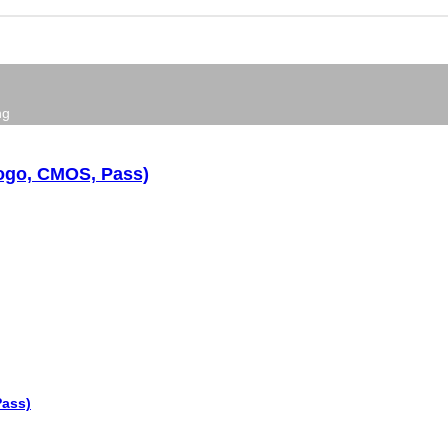
ng
ogo, CMOS, Pass)
Pass)