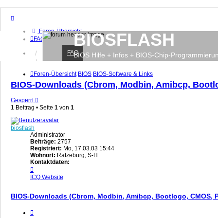
Foren-Übersicht
BIOSFLASH
FAQ
FAQ
Anmelden
BIOS Hilfe + Infos + BIOS-Chip-Programmieru
Registrieren
Foren-Übersicht
BIOS
BIOS-Software & Links
BIOS-Downloads (Cbrom, Modbin, Amibcp, Bootl
Gesperrt
1 Beitrag • Seite
1
von
1
biosflash
Administrator
Beiträge:
2757
Registriert:
Mo, 17.03.03 15:44
Wohnort:
Ratzeburg, S-H
Kontaktdaten:
Kontaktdaten
von
ICQ
Website
biosflash
BIOS-Downloads (Cbrom, Modbin, Amibcp, Bootlogo, CMOS, 
Zitieren