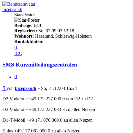
bizepsandi
Star-Poster
Beiträge:
640
Registriert:
So, 07.09.03 12:18
Wohnort:
Haselund, Schleswig-Holstein
Kontaktdaten:
Kontaktdaten
von
ICQ
bizepsandi
SMS Kurzmitteilungszentralen
Zitieren
Beitrag
von
bizepsandi
»
So, 21.12.03 16:24
D2 Vodafone +49 172 227 000 0 von D2 zu D2
D2 Vodafone +49 172 227 033 3 zu allen Netzen
D1-T-Mobil +49 171 076 000 0 zu allen Netzen
Eplus +49 177 061 000 0 zu allen Netzen