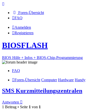
Foren-Übersicht
FAQ
Anmelden
Registrieren
BIOSFLASH
BIOS Hilfe + Infos + BIOS-Chip-Programmierung
FAQ
Foren-Übersicht
Computer
Hardware
Handy
SMS Kurzmitteilungszentralen
Antworten
1 Beitrag • Seite
1
von
1