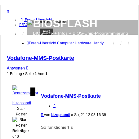
BIOSFLASH
Foren-Übersicht
FAQ
FAQ
BIOS Hilfe + Infos + BIOS-Chip-Programmierung
Anmelden
Registrieren
Foren-Übersicht
Computer
Hardware
Handy
Vodafone-MMS-Postkarte
Antworten
1 Beitrag • Seite
1
Von
1
Vodafone-MMS-Postkarte
bizepsandi
Zitieren
Star-
Poster
Beitrag
von
bizepsandi
»
So, 21.12.03 16:39
So funktioniert´s
Beiträge:
640