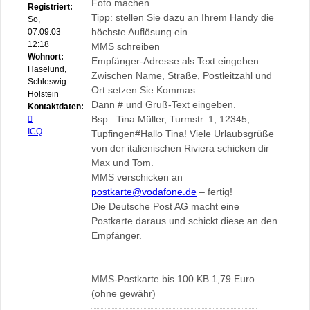
Foto machen
Registriert:
Tipp: stellen Sie dazu an Ihrem Handy die
So,
höchste Auflösung ein.
07.09.03
12:18
MMS schreiben
Wohnort:
Empfänger-Adresse als Text eingeben.
Haselund,
Zwischen Name, Straße, Postleitzahl und
Schleswig-
Ort setzen Sie Kommas.
Holstein
Dann # und Gruß-Text eingeben.
Kontaktdaten:
Kontaktdaten
Bsp.: Tina Müller, Turmstr. 1, 12345,
von
ICQ
Tupfingen#Hallo Tina! Viele Urlaubsgrüße
bizepsandi
von der italienischen Riviera schicken dir
Max und Tom.
MMS verschicken an
postkarte@vodafone.de
– fertig!
Die Deutsche Post AG macht eine
Postkarte daraus und schickt diese an den
Empfänger.
MMS-Postkarte bis 100 KB 1,79 Euro
(ohne gewähr)