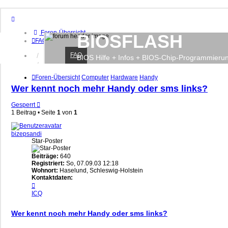
Foren-Übersicht
BIOSFLASH
FAQ
FAQ
Anmelden
BIOS Hilfe + Infos + BIOS-Chip-Programmieru
Registrieren
Foren-Übersicht
Computer
Hardware
Handy
Wer kennt noch mehr Handy oder sms links?
Gesperrt
1 Beitrag • Seite
1
von
1
bizepsandi
Star-Poster
Beiträge:
640
Registriert:
So, 07.09.03 12:18
Wohnort:
Haselund, Schleswig-Holstein
Kontaktdaten:
Kontaktdaten
von
ICQ
bizepsandi
Wer kennt noch mehr Handy oder sms links?