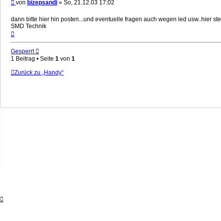
Beitrag
von
bizepsandi
»
So, 21.12.03 17:02
dann bitte hier hin posten...und eventuelle fragen auch wegen led usw..hier ste
SMD Technik
Nach
oben
Gesperrt
1 Beitrag • Seite
1
von
1
Zurück zu „Handy“