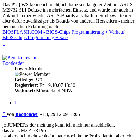
Das P5Q WS kenne ich nicht, ich habe seit längerer Zeit nur ASUS
M2N32 SLI Deluxe im mehrfachen Einsatz, und würde mir auch in
Zukunft immer wieder ASUS-Boards anschaffen. Sind zwar teurer,
aber dafür zuverlässiger als Boards von anderen Herstellern - meiner
persönlichen Erfahrung nach.
BIOSFLASH.COM - BIOS-Chips Programmierung + Verkauf ||
BIOS-Chips Programming + Sale
Nach
oben
Bootloader
Power-Member
Beiträge:
379
Registriert:
Fr, 19.10.07 13:30
Wohnort:
Münsterland NRW
Zitieren
Beitrag
von
Bootloader
»
Di, 29.12.09 18:05
jo JUMPERz der meinung kann ich mich nur anschließen,
das Asus M3 A 78 Pro
ist aber auch nicht schlecht, hatte noch keine Probs damit.. aber ich