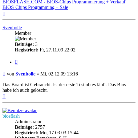
BIOSFLASH.COM - BIOS-Chips Programmierung + Verkauf ||
BIOS-Chips Programming + Sale
Nach
oben
Svenbolle
Member
Beiträge:
3
Registriert:
Fr, 27.11.09 22:02
Zitieren
Beitrag
von
Svenbolle
»
Mi, 02.12.09 13:16
Das Board ist Gebraucht. Ist der erste Test ob es läuft. Das Bios
habe ich auch gelöscht.
Nach
oben
biosflash
Administrator
Beiträge:
2757
Registriert:
Mo, 17.03.03 15:44