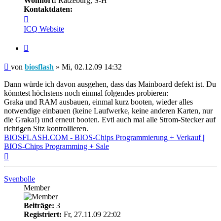
Wohnort:
Ratzeburg, S-H
Kontaktdaten:
Kontaktdaten
von
ICQ
Website
biosflash
Zitieren
Beitrag
von
biosflash
»
Mi, 02.12.09 14:32
Dann würde ich davon ausgehen, dass das Mainboard defekt ist. Du
könntest höchstens noch einmal folgendes probieren:
Graka und RAM ausbauen, einmal kurz booten, wieder alles
notwendige einbauen (keine Laufwerke, keine anderen Karten, nur
die Graka!) und erneut booten. Evtl auch mal alle Strom-Stecker auf
richtigen Sitz kontrollieren.
BIOSFLASH.COM - BIOS-Chips Programmierung + Verkauf ||
BIOS-Chips Programming + Sale
Nach
oben
Svenbolle
Member
Beiträge:
3
Registriert:
Fr, 27.11.09 22:02