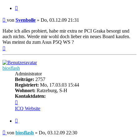
Zitieren
Beitrag
von
Svenbolle
»
Do, 03.12.09 21:31
Habe ich alles probiert, habe mir extra ne PCI Graka besorgt und
auch nichts. Werde mir wohl doch lieber ein neues Board kaufen.
Was meinst du zum Asus P5Q WS ?
Nach
oben
biosflash
Administrator
Beiträge:
2757
Registriert:
Mo, 17.03.03 15:44
Wohnort:
Ratzeburg, S-H
Kontaktdaten:
Kontaktdaten
von
ICQ
Website
biosflash
Zitieren
Beitrag
von
biosflash
»
Do, 03.12.09 22:30