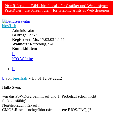
PixelRuler - das Bildschirmlineal - für Grafiker und Webdesigner
PixelRuler - the Screen ruler - for Graphic artists & Web designers
biosflash
Administrator
Beiträge:
2757
Registriert:
Mo, 17.03.03 15:44
Wohnort:
Ratzeburg, S-H
Kontaktdaten:
Kontaktdaten
von
ICQ
Website
biosflash
Zitieren
Beitrag
von
biosflash
»
Di, 01.12.09 22:12
Hallo Sven,
war das P5WDG2 beim Kauf und 1. Probelauf schon nicht
funktionsfähig?
Neu/gebraucht gekauft?
CMOS-Reset durchgeführt (siehe unsere BIOS-FAQs)?