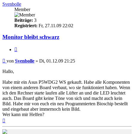
Svenbolle
Member
Beiträge:
3
Registriert:
Fr, 27.11.09 22:02
Monitor bleibt schwarz
Zitieren
Beitrag
von
Svenbolle
»
Di, 01.12.09 21:25
Hallo,
Habe mir ein Asus P5WDG2 WS gekauft. Habe alle Komponenten
von einem anderen Board verbaut, wo sie funktioniert haben. Wenn
ich den Rechner starte laufen alle Lüfter an und die LED leuchtet
auch. Das Board gibt keine Töne von sich und macht auch kein
Bild. Habe mir von euch ein neu Programmierten Bioschip bestellt
und eingebaut aber immernoch kein Bild.
Wer kann mir Helfen?
Nach
oben