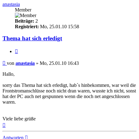
anastasia
Member
Beiträge:
2
Registriert:
Mo, 25.01.10 15:58
Thema hat sich erledigt
Zitieren
Beitrag
von
anastasia
»
Mo, 25.01.10 16:43
Hallo,
sorry das Thema hat sich erledigt, hab´s hinbekommen, war weil die
Frontstromanschlüsse noch nicht dran waren, wusste ich nicht, sonst
hat der PC auch net gespunnen wenn die noch net angeschlossen
waren.
Viele liebe grüße
Nach
oben
Antworten