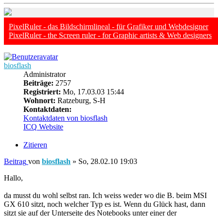
PixelRuler - das Bildschirmlineal - für Grafiker und Webdesigner
PixelRuler - the Screen ruler - for Graphic artists & Web designers
biosflash
Administrator
Beiträge:
2757
Registriert:
Mo, 17.03.03 15:44
Wohnort:
Ratzeburg, S-H
Kontaktdaten:
Kontaktdaten von biosflash
ICQ
Website
Zitieren
Beitrag
von
biosflash
»
So, 28.02.10 19:03
Hallo,
da musst du wohl selbst ran. Ich weiss weder wo die B. beim MSI
GX 610 sitzt, noch welcher Typ es ist. Wenn du Glück hast, dann
sitzt sie auf der Unterseite des Notebooks unter einer der