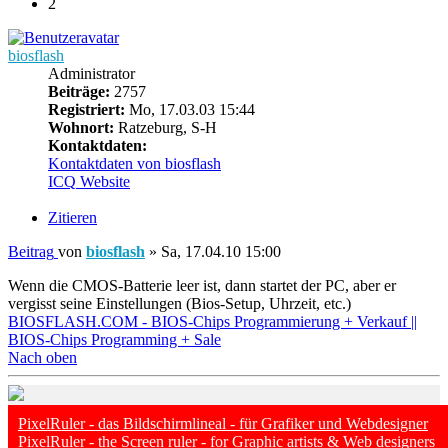
2
biosflash
Administrator
Beiträge:
2757
Registriert:
Mo, 17.03.03 15:44
Wohnort:
Ratzeburg, S-H
Kontaktdaten:
Kontaktdaten von biosflash
ICQ
Website
Zitieren
Beitrag
von
biosflash
»
Sa, 17.04.10 15:00
Wenn die CMOS-Batterie leer ist, dann startet der PC, aber er
vergisst seine Einstellungen (Bios-Setup, Uhrzeit, etc.)
BIOSFLASH.COM - BIOS-Chips Programmierung + Verkauf ||
BIOS-Chips Programming + Sale
Nach oben
PixelRuler - das Bildschirmlineal - für Grafiker und Webdesigner
PixelRuler - the Screen ruler - for Graphic artists & Web designers