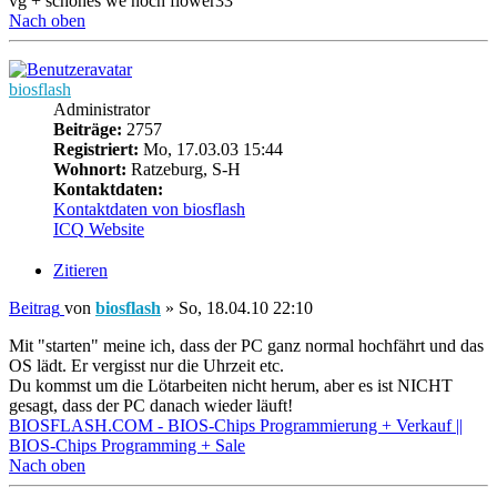
vg + schönes we noch flower33
Nach oben
biosflash
Administrator
Beiträge:
2757
Registriert:
Mo, 17.03.03 15:44
Wohnort:
Ratzeburg, S-H
Kontaktdaten:
Kontaktdaten von biosflash
ICQ
Website
Zitieren
Beitrag
von
biosflash
»
So, 18.04.10 22:10
Mit "starten" meine ich, dass der PC ganz normal hochfährt und das
OS lädt. Er vergisst nur die Uhrzeit etc.
Du kommst um die Lötarbeiten nicht herum, aber es ist NICHT
gesagt, dass der PC danach wieder läuft!
BIOSFLASH.COM - BIOS-Chips Programmierung + Verkauf ||
BIOS-Chips Programming + Sale
Nach oben