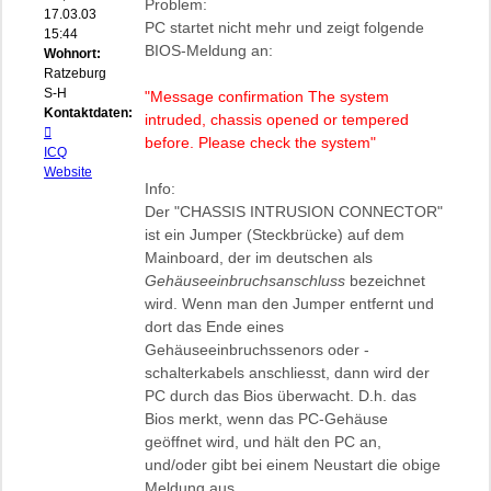
Problem:
17.03.03
PC startet nicht mehr und zeigt folgende
15:44
BIOS-Meldung an:
Wohnort:
Ratzeburg,
S-H
"Message confirmation The system
Kontaktdaten:
intruded, chassis opened or tempered
Kontaktdaten
before. Please check the system"
von
ICQ
biosflash
Website
Info:
Der "CHASSIS INTRUSION CONNECTOR"
ist ein Jumper (Steckbrücke) auf dem
Mainboard, der im deutschen als
Gehäuseeinbruchsanschluss
bezeichnet
wird. Wenn man den Jumper entfernt und
dort das Ende eines
Gehäuseeinbruchssenors oder -
schalterkabels anschliesst, dann wird der
PC durch das Bios überwacht. D.h. das
Bios merkt, wenn das PC-Gehäuse
geöffnet wird, und hält den PC an,
und/oder gibt bei einem Neustart die obige
Meldung aus.