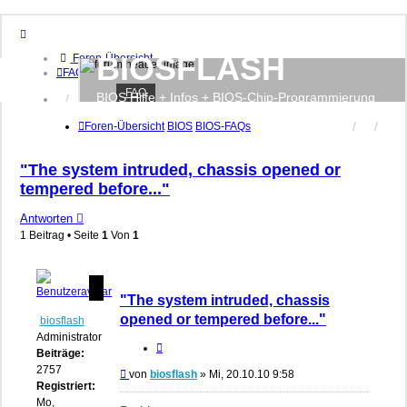
BIOSFLASH
Foren-Übersicht
FAQ
FAQ
BIOS Hilfe + Infos + BIOS-Chip-Programmierung
Anmelden
Registrieren
Foren-Übersicht
BIOS
BIOS-FAQs
"The system intruded, chassis opened or
tempered before..."
Antworten
1 Beitrag • Seite
1
Von
1
"The system intruded, chassis
opened or tempered before..."
biosflash
Administrator
Zitieren
Beiträge:
2757
Beitrag
von
biosflash
»
Mi, 20.10.10 9:58
Registriert:
Mo,