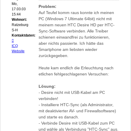
Mo,
Problem:
17.03.03
Auf Teufel komm raus konnte ich meinen
15:44
PC (Windows 7 Ultimate 64bit) nicht mit
Wohnort:
meinem neuen HTC Desire HD per HTC-
Ratzeburg,
S-H
Sync-Software verbinden. Alle Treiber
Kontaktdaten:
schienen einwandfrei zu funktionieren,
Kontaktdaten
aber nichts passierte. Ich hätte das
von
ICQ
Smartphone am liebsten wieder
biosflash
Website
zurückgegeben.
Heute kam endlich die Erleuchtung nach
etlichen fehlgeschlagenen Versuchen:
Lösung:
- Desire nicht mit USB-Kabel am PC
verbinden!
- Installiere HTC-Sync (als Administrator,
mit deaktivierter AV- und Firewallsoftware)
und starte es danach.
- Verbinde Desire mit USB-Kabel zum PC
und wähle als Verbindung "HTC-Sync" aus.