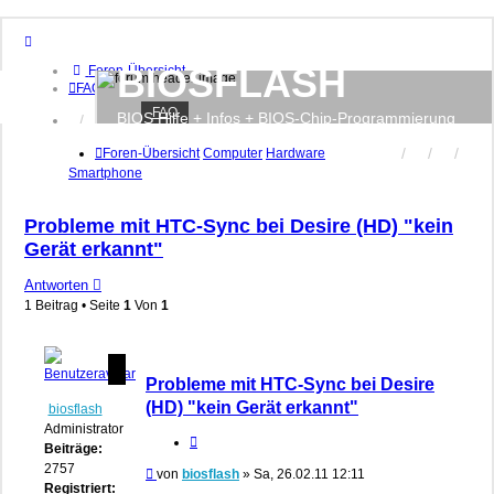
BIOSFLASH
Foren-Übersicht
FAQ
FAQ
BIOS Hilfe + Infos + BIOS-Chip-Programmierung
Anmelden
Registrieren
Foren-Übersicht
Computer
Hardware
Smartphone
Probleme mit HTC-Sync bei Desire (HD) "kein
Gerät erkannt"
Antworten
1 Beitrag • Seite
1
Von
1
Probleme mit HTC-Sync bei Desire
(HD) "kein Gerät erkannt"
biosflash
Administrator
Zitieren
Beiträge:
2757
Beitrag
von
biosflash
»
Sa, 26.02.11 12:11
Registriert: