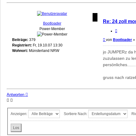
Re: 24 zoll mo
Bootloader
Power-Member
Zitieren
Beitrag
Beiträge:
379
von
Bootloader
»
Registriert:
Fr, 19.10.07 13:30
Wohnort:
Münsterland NRW
jo JUMPERz da has
zuzulassen zu ler
persönliches.........
gruss nach ratz
Antworten
Anzeigen:
Sortiere Nach:
Ri