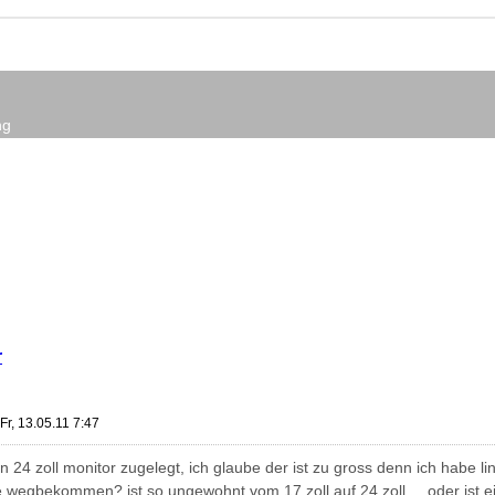
ng
r
Fr, 13.05.11 7:47
n 24 zoll monitor zugelegt, ich glaube der ist zu gross denn ich habe lin
 wegbekommen? ist so ungewohnt vom 17 zoll auf 24 zoll.... oder ist ei