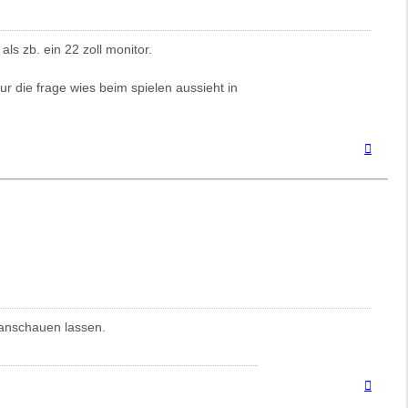
als zb. ein 22 zoll monitor.
nur die frage wies beim spielen aussieht in
Nach
oben
 anschauen lassen.
Nach
oben