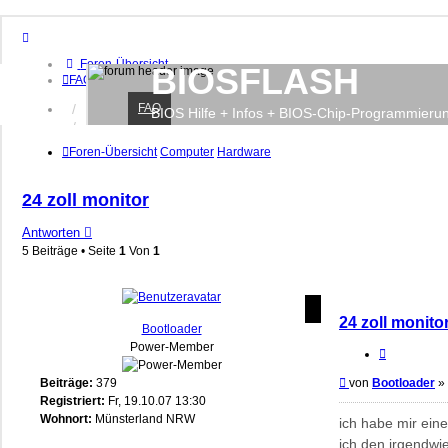
Foren-Übersicht
BIOSFLASH
FAQ
FAQ
Anmelden
BIOS Hilfe + Infos + BIOS-Chip-Programmieru
Registrieren
Foren-Übersicht
Computer
Hardware
24 zoll monitor
Antworten
5 Beiträge • Seite
1
Von
1
24 zoll monito
Bootloader
Power-Member
Zitieren
Beitrag
Beiträge:
379
von
Bootloader
»
Registriert:
Fr, 19.10.07 13:30
Wohnort:
Münsterland NRW
ich habe mir eine
ich den irgendwie