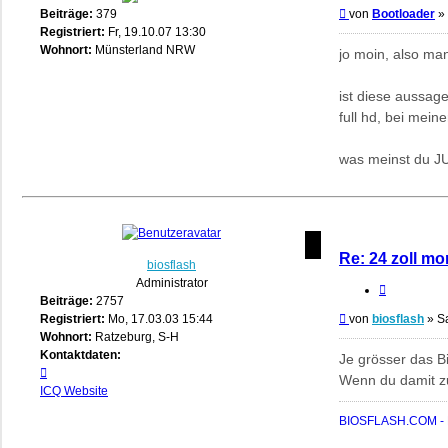
Beitrag
Beiträge:
379
von
Bootloader
»
Registriert:
Fr, 19.10.07 13:30
Wohnort:
Münsterland NRW
jo moin, also man
ist diese aussage
full hd, bei meine
was meinst du J
Re: 24 zoll mo
biosflash
Administrator
Zitieren
Beiträge:
2757
Beitrag
Registriert:
Mo, 17.03.03 15:44
von
biosflash
»
S
Wohnort:
Ratzeburg, S-H
Kontaktdaten:
Je grösser das B
Kontaktdaten
Wenn du damit zu
von
ICQ
Website
biosflash
BIOSFLASH.COM - B