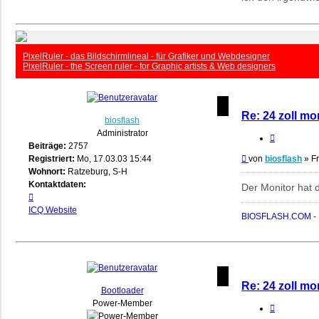
PixelRuler - das Bildschirmlineal - für Grafiker und Webdesigner
PixelRuler - the Screen ruler - for Graphic artists & Web designers
Re: 24 zoll mo
biosflash
Administrator
Zitieren
Beiträge:
2757
Beitrag
Registriert:
Mo, 17.03.03 15:44
von
biosflash
»
Fr
Wohnort:
Ratzeburg, S-H
Kontaktdaten:
Der Monitor hat 
Kontaktdaten
von
ICQ
Website
BIOSFLASH.COM - B
biosflash
Re: 24 zoll mo
Bootloader
Power-Member
Zitieren