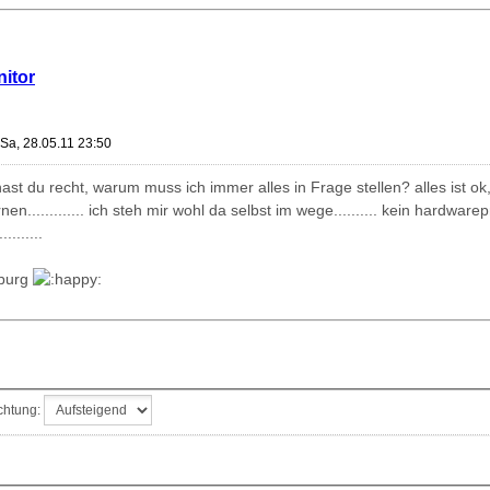
nitor
Sa, 28.05.11 23:50
t du recht, warum muss ich immer alles in Frage stellen? alles ist ok,
nen............. ich steh mir wohl da selbst im wege.......... kein hardwa
........
eburg
chtung: