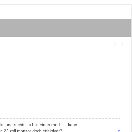
ks und rechts im bild einen rand...... kann
n 22 zoll monitor doch effektiver?
Nach