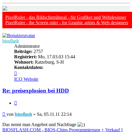
oben
PixelRuler - das Bildschirmlineal - für Grafiker und Webdesigner
PixelRuler - the Screen ruler - for Graphic artists & Web designers
biosflash
Administrator
Beiträge:
2757
Registriert:
Mo, 17.03.03 15:44
Wohnort:
Ratzeburg, S-H
Kontaktdaten:
Kontaktdaten
von
ICQ
Website
biosflash
Re: preisexplosion bei HDD
Zitieren
Beitrag
von
biosflash
»
Sa, 05.11.11 22:14
Das nennt man Angebot und Nachfrage
BIOSFLASH.COM - BIOS-Chips Programmierung + Verkauf ||