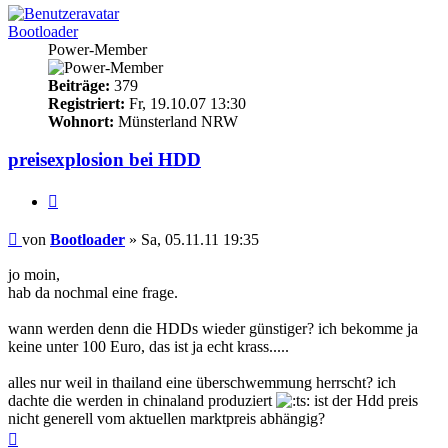
Bootloader
Power-Member
Beiträge:
379
Registriert:
Fr, 19.10.07 13:30
Wohnort:
Münsterland NRW
preisexplosion bei HDD
Zitieren
Beitrag
von
Bootloader
»
Sa, 05.11.11 19:35
jo moin,
hab da nochmal eine frage.
wann werden denn die HDDs wieder günstiger? ich bekomme ja
keine unter 100 Euro, das ist ja echt krass.....
alles nur weil in thailand eine überschwemmung herrscht? ich
dachte die werden in chinaland produziert
ist der Hdd preis
nicht generell vom aktuellen marktpreis abhängig?
Nach