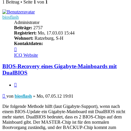
1 Beitrag • Seite
1
von
1
biosflash
Administrator
Beiträge:
2757
Registriert:
Mo, 17.03.03 15:44
Wohnort:
Ratzeburg, S-H
Kontaktdaten:
Kontaktdaten
von
ICQ
Website
biosflash
BIOS-Recovery eines Gigabyte-Mainboards mit
DualBIOS
Zitieren
Beitrag
von
biosflash
»
Mo, 07.05.12 19:01
Die folgende Methode hilft (laut Gigabyte-Support), wenn nach
einem BIOS-Update ein Gigabyte-Mainboard mit DualBIOS nicht
mehr startet. DualBIOS bedeutet, dass es 2 BIOS-Chips auf dem
Mainboard gibt. Der MASTER-Chip ist für den normalen
Bootvorgang zuständig, und der BACKUP-Chip kommt zum