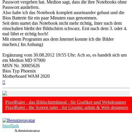
Passwort vergeben hat. Medion sagt, dass die ihre Notebooks ohne
Passwort ausliefern.
Also habe ich das Notebook komplett auseinander gebaut und die
Bios Batterie für ein paar Minuten raus genommen.
Seit dem startet das Notebook nicht mehr richtig, Imer nach dem
einschalten bleibt der Bildschirm schwarz. Erst nach dem 3. oder 4.
mal fährt er richtig hoch!
Mit einem Programm aus dem Internet konnte ich die Bilder
machen.( Im Anhang)
Ergänzung vom 30.08.2012 19:55 Uhr: Ach so, es handelt sich um
ein Medion MD 97900
MSN Nr. 30005626
Bios Typ Phoenix
Motherboard WAM 2020
Nach
oben
PixelRuler - das Bildschirmlineal - für Grafiker und Webdesigner
PixelRuler - the Screen ruler - for Graphic artists & Web designers
biosflash
Administrator