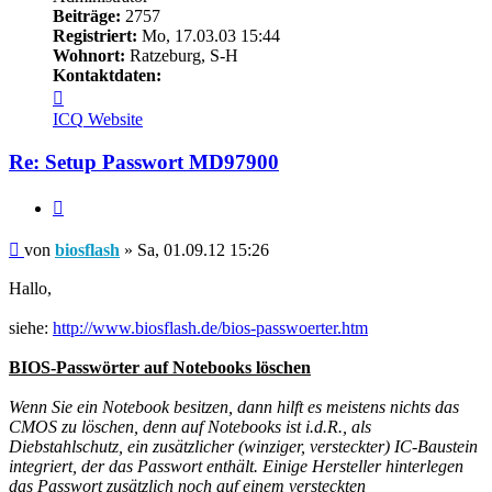
Beiträge:
2757
Registriert:
Mo, 17.03.03 15:44
Wohnort:
Ratzeburg, S-H
Kontaktdaten:
Kontaktdaten
von
ICQ
Website
biosflash
Re: Setup Passwort MD97900
Zitieren
Beitrag
von
biosflash
»
Sa, 01.09.12 15:26
Hallo,
siehe:
http://www.biosflash.de/bios-passwoerter.htm
BIOS-Passwörter auf Notebooks löschen
Wenn Sie ein Notebook besitzen, dann hilft es meistens nichts das
CMOS zu löschen, denn auf Notebooks ist i.d.R., als
Diebstahlschutz, ein zusätzlicher (winziger, versteckter) IC-Baustein
integriert, der das Passwort enthält. Einige Hersteller hinterlegen
das Passwort zusätzlich noch auf einem versteckten