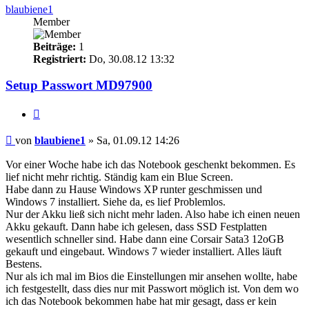
blaubiene1
Member
Beiträge:
1
Registriert:
Do, 30.08.12 13:32
Setup Passwort MD97900
Zitieren
Beitrag
von
blaubiene1
»
Sa, 01.09.12 14:26
Vor einer Woche habe ich das Notebook geschenkt bekommen. Es
lief nicht mehr richtig. Ständig kam ein Blue Screen.
Habe dann zu Hause Windows XP runter geschmissen und
Windows 7 installiert. Siehe da, es lief Problemlos.
Nur der Akku ließ sich nicht mehr laden. Also habe ich einen neuen
Akku gekauft. Dann habe ich gelesen, dass SSD Festplatten
wesentlich schneller sind. Habe dann eine Corsair Sata3 12oGB
gekauft und eingebaut. Windows 7 wieder installiert. Alles läuft
Bestens.
Nur als ich mal im Bios die Einstellungen mir ansehen wollte, habe
ich festgestellt, dass dies nur mit Passwort möglich ist. Von dem wo
ich das Notebook bekommen habe hat mir gesagt, dass er kein