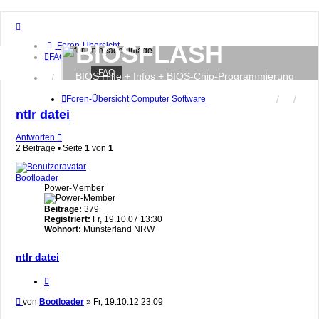
BIOSFLASH
Foren-Übersicht
FAQ
FAQ
BIOS Hilfe + Infos + BIOS-Chip-Programmierung
Anmelden
Registrieren
Foren-Übersicht
Computer
Software
ntlr datei
Antworten
2 Beiträge • Seite
1
von
1
Bootloader
Power-Member
Beiträge:
379
Registriert:
Fr, 19.10.07 13:30
Wohnort:
Münsterland NRW
ntlr datei
Zitieren
Beitrag
von
Bootloader
»
Fr, 19.10.12 23:09