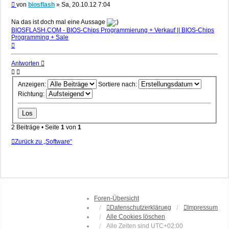
Beitrag
von
biosflash
»
Sa, 20.10.12 7:04
Na das ist doch mal eine Aussage
BIOSFLASH.COM - BIOS-Chips Programmierung + Verkauf || BIOS-Chips
Programming + Sale
Nach
oben
Antworten
Anzeigen:
Sortiere nach:
Richtung:
2 Beiträge • Seite
1
von
1
Zurück zu „Software“
Foren-Übersicht
Datenschutzerklärung
Impressum
Alle Cookies löschen
Alle Zeiten sind
UTC+02:00