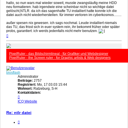
hallo, so nun wars mal wieder soweit, musste zwangsläufig meine HDD
neu formatieren. hab irgendwie eine scheinbar nicht so wichtige datei
gelöscht,NTLR. da ich das sagenhafte TU installiert hatte konnte ich die
datei auch nicht wiederherstellen. für immer verloren im cyberkosmos.........
außer spesen nix gewesen. ich sags nochmal. Leude installiert niemals
das TU, das frisst sich in euer system rein, ihr bekommt früher oder später
probs, garantiert. ich werds jedenfalls nicht mehr benutzen.
Nach
oben
PixelRuler - das Bildschirmlineal - für Grafiker und Webdesigner
PixelRuler - the Screen ruler - for Graphic artists & Web designers
biosflash
Administrator
Beiträge:
2757
Registriert:
Mo, 17.03.03 15:44
Wohnort:
Ratzeburg, S-H
Kontaktdaten:
Kontaktdaten
von
ICQ
Website
biosflash
Re: ntlr datei
Zitieren