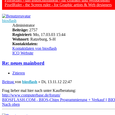
PixelRuler - das Bildschirmlineal - für Grafiker und Webdesigner
PixelRuler - the Screen ruler - for Graphic artists & Web designers
biosflash
Administrator
Beiträge:
2757
Registriert:
Mo, 17.03.03 15:44
Wohnort:
Ratzeburg, S-H
Kontaktdaten:
Kontaktdaten von biosflash
ICQ
Website
Re: neues mainbord
Zitieren
Beitrag
von
biosflash
»
Di, 13.11.12 22:47
Frag lieber mal hier nach unter Kaufberatung:
http://www.computerbase.de/forum/
BIOSFLASH.COM - BIOS-Chips Programmierung + Verkauf || BIOS
Nach oben