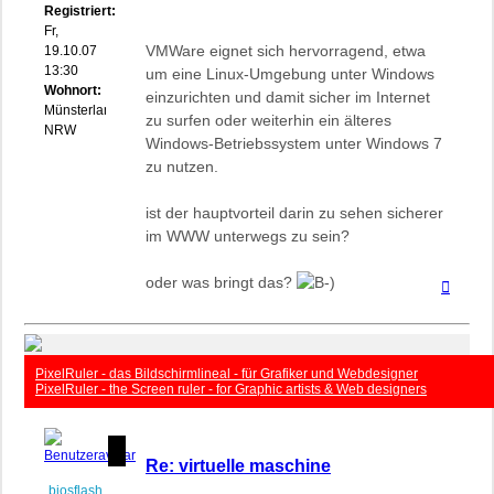
Registriert:
Fr,
VMWare eignet sich hervorragend, etwa
19.10.07
13:30
um eine Linux-Umgebung unter Windows
Wohnort:
einzurichten und damit sicher im Internet
Münsterland
zu surfen oder weiterhin ein älteres
NRW
Windows-Betriebssystem unter Windows 7
zu nutzen.
ist der hauptvorteil darin zu sehen sicherer
im WWW unterwegs zu sein?
oder was bringt das?
Nach
oben
PixelRuler - das Bildschirmlineal - für Grafiker und Webdesigner
PixelRuler - the Screen ruler - for Graphic artists & Web designers
Re: virtuelle maschine
biosflash