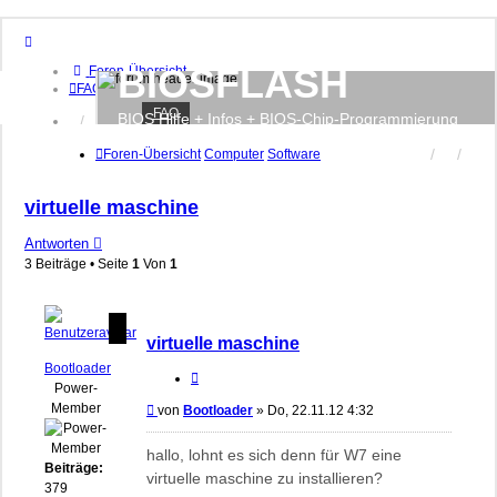
BIOSFLASH
Foren-Übersicht
FAQ
FAQ
BIOS Hilfe + Infos + BIOS-Chip-Programmierung
Anmelden
Registrieren
Foren-Übersicht
Computer
Software
virtuelle maschine
Antworten
3 Beiträge • Seite
1
Von
1
virtuelle maschine
Bootloader
Zitieren
Power-
Member
Beitrag
von
Bootloader
»
Do, 22.11.12 4:32
hallo, lohnt es sich denn für W7 eine
Beiträge:
virtuelle maschine zu installieren?
379