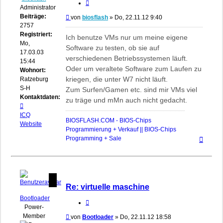
Zitieren
Administrator
Beiträge:
Beitrag
von
biosflash
»
Do, 22.11.12 9:40
2757
Registriert:
Ich benutze VMs nur um meine eigene
Mo,
Software zu testen, ob sie auf
17.03.03
verschiedenen Betriebssystemen läuft.
15:44
Oder um veraltete Software zum Laufen zu
Wohnort:
kriegen, die unter W7 nicht läuft.
Ratzeburg,
S-H
Zum Surfen/Gamen etc. sind mir VMs viel
Kontaktdaten:
zu träge und mMn auch nicht gedacht.
Kontaktdaten
von
ICQ
BIOSFLASH.COM - BIOS-Chips
biosflash
Website
Programmierung + Verkauf || BIOS-Chips
Nach
Programming + Sale
oben
Re: virtuelle maschine
Bootloader
Zitieren
Power-
Member
Beitrag
von
Bootloader
»
Do, 22.11.12 18:58