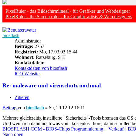
PixelRuler - das Bildschirmlineal - für Grafiker und Webdesigner
PixelRuler - the Screen ruler - for Graphic artists & Web designers
biosflash
Administrator
Beiträge:
2757
Registriert:
Mo, 17.03.03 15:44
Wohnort:
Ratzeburg, S-H
Kontaktdaten:
Kontaktdaten von biosflash
ICQ
Website
Re: maleware und virenschutz nochmal
Zitieren
Beitrag
von
biosflash
»
Sa, 29.12.12 16:11
Mehrere gleichzeitig installierte "Sicherheits"-Tools bremsen das O
Und wenn ich dann noch was von "kostenlos" höre, dann schrillen bei
BIOSFLASH.COM - BIOS-Chips Programmierung + Verkauf || BIOS
Nach oben