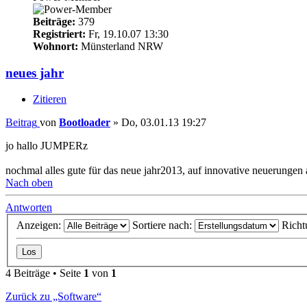
Beiträge:
379
Registriert:
Fr, 19.10.07 13:30
Wohnort:
Münsterland NRW
neues jahr
Zitieren
Beitrag
von
Bootloader
»
Do, 03.01.13 19:27
jo hallo JUMPERz
nochmal alles gute für das neue jahr2013, auf innovative neuerunge
Nach oben
Antworten
Anzeigen:
Sortiere nach:
Richt
4 Beiträge • Seite
1
von
1
Zurück zu „Software“