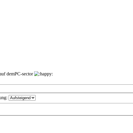
n auf demPC-sector
ung: