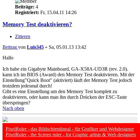
Beiträge:
4
Registriert:
Fr, 15.04.11 14:26
Memory Test deaktivieren?
Zitieren
Beitrag
von
Luis345
»
Sa, 05.01.13 13:42
Hallo
Ich habe ein Gigabyte Mainboard, GA-X58A-UD3R (rev. 2.0).
kann ich im BIOS (Award) den Memory Test deaktivieren. Mit der
Einstellung"Quick Boot" (aktiviert) läuft der Memory Test jedoch
trotzdem jedesmal durch!
Gibt es eine Einstellung um den Memory Test komplett zu
deaktivieren, oder kann man ihn durch Drücken der ESC-Taste
überspringen?
Nach oben
PixelRuler - das Bildschirmlineal - für Grafiker und Webdesigner
PixelRuler - the Screen ruler - for Graphic artists & Web designers