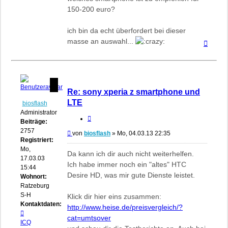
150-200 euro?
ich bin da echt überfordert bei dieser
masse an auswahl...
Nach
oben
Re: sony xperia z smartphone und
LTE
biosflash
Administrator
Zitieren
Beiträge:
2757
Beitrag
von
biosflash
»
Mo, 04.03.13 22:35
Registriert:
Mo,
Da kann ich dir auch nicht weiterhelfen.
17.03.03
Ich habe immer noch ein "altes" HTC
15:44
Desire HD, was mir gute Dienste leistet.
Wohnort:
Ratzeburg,
S-H
Klick dir hier eins zusammen:
Kontaktdaten:
http://www.heise.de/preisvergleich/?
Kontaktdaten
cat=umtsover
von
ICQ