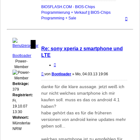
BIOSFLASH.COM - BIOS-Chips
Programmierung + Verkauf || BIOS-Chips
Nach
Programming + Sale
oben
Re: sony xperia z smartphone und
LTE
Bootloader
Power-
Zitieren
Member
Beitrag
von
Bootloader
»
Mo, 04.03.13 19:06
Beiträge:
danke für die klare aussage. jetzt weiß ich
379
nur nicht welches smartphone ich mir
Registriert:
kaufen soll. muss es das os android 4.1
Fr,
haben?
19.10.07
13:30
habe gehört das es für die früheren
Wohnort:
versionen von android keine updates mehr
Münsterland
geben soll...
NRW
welches smartphone ist zu empfehlen für