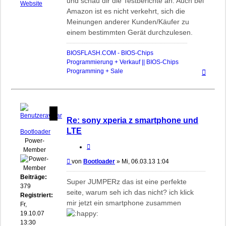
und schau dir die Testberichte an. Auch bei
biosflash
Website
Amazon ist es nicht verkehrt, sich die
Meinungen anderer Kunden/Käufer zu
einem bestimmten Gerät durchzulesen.
BIOSFLASH.COM - BIOS-Chips
Programmierung + Verkauf || BIOS-Chips
Nach
Programming + Sale
oben
Re: sony xperia z smartphone und
LTE
Bootloader
Power-
Zitieren
Member
Beitrag
von
Bootloader
»
Mi, 06.03.13 1:04
Beiträge:
Super JUMPERz das ist eine perfekte
379
seite, warum seh ich das nicht? ich klick
Registriert:
mir jetzt ein smartphone zusammen
Fr,
19.10.07
13:30