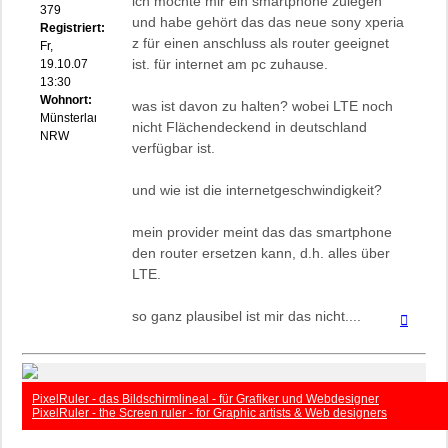
ich möchte mir ein smartphone zulegen
379
und habe gehört das das neue sony xperia
Registriert:
z für einen anschluss als router geeignet
Fr,
ist. für internet am pc zuhause.
19.10.07
13:30
Wohnort:
was ist davon zu halten? wobei LTE noch
Münsterland
nicht Flächendeckend in deutschland
NRW
verfügbar ist.
und wie ist die internetgeschwindigkeit?
mein provider meint das das smartphone
den router ersetzen kann, d.h. alles über
LTE.
so ganz plausibel ist mir das nicht....
Nach
oben
PixelRuler - das Bildschirmlineal - für Grafiker und Webdesigner
PixelRuler - the Screen ruler - for Graphic artists & Web designers