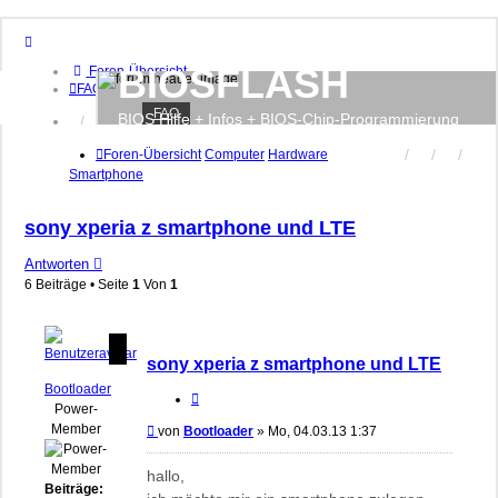
BIOSFLASH
Foren-Übersicht
FAQ
FAQ
BIOS Hilfe + Infos + BIOS-Chip-Programmierung
Anmelden
Registrieren
Foren-Übersicht
Computer
Hardware
Smartphone
sony xperia z smartphone und LTE
Antworten
6 Beiträge • Seite
1
Von
1
sony xperia z smartphone und LTE
Bootloader
Zitieren
Power-
Member
Beitrag
von
Bootloader
»
Mo, 04.03.13 1:37
hallo,
Beiträge: