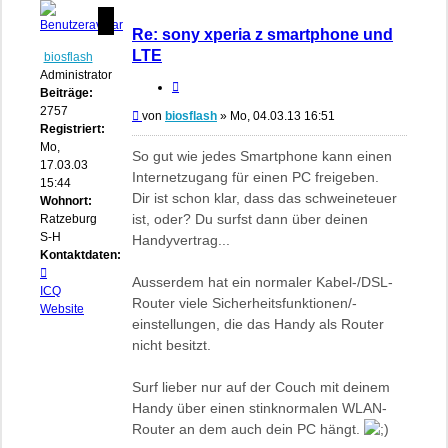
Re: sony xperia z smartphone und
LTE
biosflash
Administrator
Zitieren
Beiträge:
2757
Beitrag
von
biosflash
»
Mo, 04.03.13 16:51
Registriert:
Mo,
So gut wie jedes Smartphone kann einen
17.03.03
Internetzugang für einen PC freigeben.
15:44
Dir ist schon klar, dass das schweineteuer
Wohnort:
ist, oder? Du surfst dann über deinen
Ratzeburg,
S-H
Handyvertrag...
Kontaktdaten:
Kontaktdaten
Ausserdem hat ein normaler Kabel-/DSL-
von
ICQ
Router viele Sicherheitsfunktionen/-
biosflash
Website
einstellungen, die das Handy als Router
nicht besitzt.
Surf lieber nur auf der Couch mit deinem
Handy über einen stinknormalen WLAN-
Router an dem auch dein PC hängt.