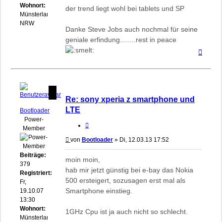
Wohnort:
der trend liegt wohl bei tablets und SP
Münsterland
NRW
Danke Steve Jobs auch nochmal für seine
geniale erfindung........rest in peace
Nach
oben
Re: sony xperia z smartphone und
LTE
Bootloader
Power-
Zitieren
Member
Beitrag
von
Bootloader
»
Di, 12.03.13 17:52
Beiträge:
moin moin,
379
hab mir jetzt günstig bei e-bay das Nokia
Registriert:
500 ersteigert, sozusagen erst mal als
Fr,
Smartphone einstieg.
19.10.07
13:30
Wohnort:
1GHz Cpu ist ja auch nicht so schlecht.
Münsterland