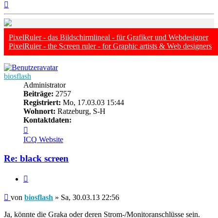
Nach
oben
PixelRuler - das Bildschirmlineal - für Grafiker und Webdesigner
PixelRuler - the Screen ruler - for Graphic artists & Web designers
biosflash
Administrator
Beiträge:
2757
Registriert:
Mo, 17.03.03 15:44
Wohnort:
Ratzeburg, S-H
Kontaktdaten:
Kontaktdaten
von
ICQ
Website
biosflash
Re: black screen
Zitieren
Beitrag
von
biosflash
»
Sa, 30.03.13 22:56
Ja, könnte die Graka oder deren Strom-/Monitoranschlüsse sein.