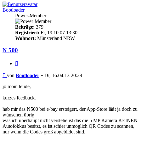
Bootloader
Power-Member
Beiträge:
379
Registriert:
Fr, 19.10.07 13:30
Wohnort:
Münsterland NRW
N 500
Zitieren
Beitrag
von
Bootloader
»
Di, 16.04.13 20:29
jo moin leude,
kurzes feedback.
hab mir das N500 bei e-bay ersteigert, der App-Store läßt ja doch zu
wünschen übrig.
was ich überhaupt nicht verstehe ist das die 5 MP Kamera KEINEN
Autofokkus besitzt, es ist schier unmöglich QR Codes zu scannen,
nur wenn die Codes groß abgebildet sind.