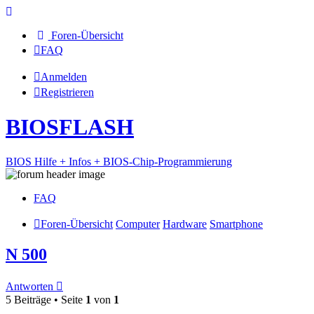
Foren-Übersicht
FAQ
Anmelden
Registrieren
BIOSFLASH
BIOS Hilfe + Infos + BIOS-Chip-Programmierung
FAQ
Foren-Übersicht
Computer
Hardware
Smartphone
N 500
Antworten
5 Beiträge • Seite
1
von
1