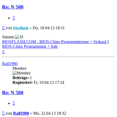
biosflash
Re: N 500
Zitieren
Beitrag
von
biosflash
»
Do, 18.04.13 18:11
Stimmt
BIOSFLASH.COM - BIOS-Chips Programmierung + Verkauf ||
BIOS-Chips Programming + Sale
Nach
oben
Ralf1980
Member
Beiträge:
1
Registriert:
Fr, 19.04.13 17:14
Re: N 500
Zitieren
Beitrag
von
Ralf1980
»
Mo, 22.04.13 18:32