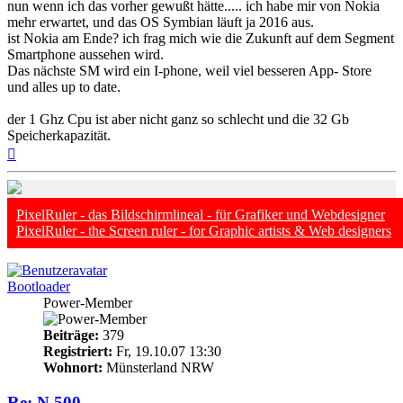
nun wenn ich das vorher gewußt hätte..... ich habe mir von Nokia
mehr erwartet, und das OS Symbian läuft ja 2016 aus.
ist Nokia am Ende? ich frag mich wie die Zukunft auf dem Segment
Smartphone aussehen wird.
Das nächste SM wird ein I-phone, weil viel besseren App- Store
und alles up to date.
der 1 Ghz Cpu ist aber nicht ganz so schlecht und die 32 Gb
Speicherkapazität.
Nach
oben
PixelRuler - das Bildschirmlineal - für Grafiker und Webdesigner
PixelRuler - the Screen ruler - for Graphic artists & Web designers
Bootloader
Power-Member
Beiträge:
379
Registriert:
Fr, 19.10.07 13:30
Wohnort:
Münsterland NRW
Re: N 500