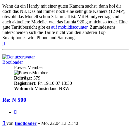
Wenn du ein Handy mit einer guten Kamera suchst, dann hol dir
doch das N8. Das hat immer noch eine sehr gute Kamera (12 MP),
obwohl das Modell schon 3 Jahre alt ist. Mit Handyvertrag sind
auch aktuellere Modelle, wei das Lumia 920 gar nicht so teuer. Eine
gute Tarifübersicht gibt es
auf mobildiscounter
. Zumindestens
unterscheiden sich die Tarife nicht von den anderen Top-
Smartphones wie iPhone und Samsung.
Nach
oben
Bootloader
Power-Member
Beiträge:
379
Registriert:
Fr, 19.10.07 13:30
Wohnort:
Münsterland NRW
Re: N 500
Zitieren
Beitrag
von
Bootloader
»
Mo, 22.04.13 21:40