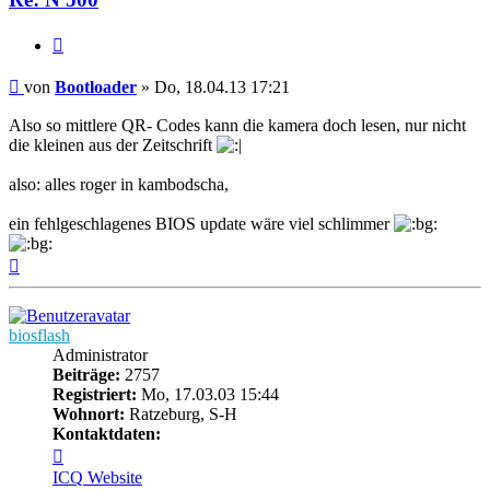
Zitieren
Beitrag
von
Bootloader
»
Do, 18.04.13 17:21
Also so mittlere QR- Codes kann die kamera doch lesen, nur nicht
die kleinen aus der Zeitschrift
also: alles roger in kambodscha,
ein fehlgeschlagenes BIOS update wäre viel schlimmer
Nach
oben
biosflash
Administrator
Beiträge:
2757
Registriert:
Mo, 17.03.03 15:44
Wohnort:
Ratzeburg, S-H
Kontaktdaten:
Kontaktdaten
von
ICQ
Website