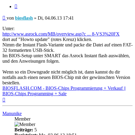
Zitieren
Beitrag
von
biosflash
»
Di, 04.06.13 17:41
Unter:
http://www.asrock.com/MB/overview.asp?c ... 8-VS3%20FX
dort auf "Howto update" (rotes Kreuz) klicken.
Nimm die Instant Flash-Variante und packe die Datei auf einen FAT-
32 formatierten USB-Stick.
Im BIOS-Setup unter SMART das Asrock Instant flash auswählen,
und den Anweisungen folgen.
Wenn so ein Downgrade nicht möglich ist, dann kannst du dir
notfalls auch einen neuen BIOS-Chip mit der gewünschten Version
bestellen.
BIOSFLASH.COM - BIOS-Chips Programmierung + Verkauf ||
BIOS-Chips Programming + Sale
Nach
oben
Manunike
Member
Beiträge:
5