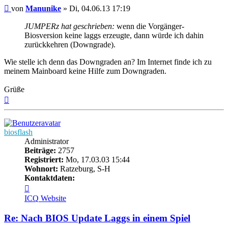
Beitrag
von
Manunike
»
Di, 04.06.13 17:19
JUMPERz hat geschrieben:
wenn die Vorgänger-
Biosversion keine laggs erzeugte, dann würde ich dahin
zurückkehren (Downgrade).
Wie stelle ich denn das Downgraden an? Im Internet finde ich zu
meinem Mainboard keine Hilfe zum Downgraden.
Grüße
Nach
oben
biosflash
Administrator
Beiträge:
2757
Registriert:
Mo, 17.03.03 15:44
Wohnort:
Ratzeburg, S-H
Kontaktdaten:
Kontaktdaten
von
ICQ
Website
biosflash
Re: Nach BIOS Update Laggs in einem Spiel