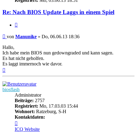
Registriert:
Mo, 03.06.13 18:51
Re: Nach BIOS Update Laggs in einem Spiel
Zitieren
Beitrag
von
Manunike
»
Do, 06.06.13 18:36
Hallo,
Ich habe mein BIOS nun gedowngraded und kann sagen.
Es hat nicht geholfen.
Es laggt immernoch wie davor.
Nach
oben
biosflash
Administrator
Beiträge:
2757
Registriert:
Mo, 17.03.03 15:44
Wohnort:
Ratzeburg, S-H
Kontaktdaten:
Kontaktdaten
von
ICQ
Website
biosflash