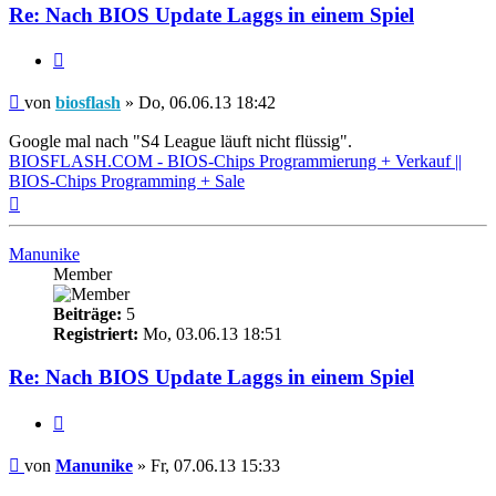
Re: Nach BIOS Update Laggs in einem Spiel
Zitieren
Beitrag
von
biosflash
»
Do, 06.06.13 18:42
Google mal nach "S4 League läuft nicht flüssig".
BIOSFLASH.COM - BIOS-Chips Programmierung + Verkauf ||
BIOS-Chips Programming + Sale
Nach
oben
Manunike
Member
Beiträge:
5
Registriert:
Mo, 03.06.13 18:51
Re: Nach BIOS Update Laggs in einem Spiel
Zitieren
Beitrag
von
Manunike
»
Fr, 07.06.13 15:33