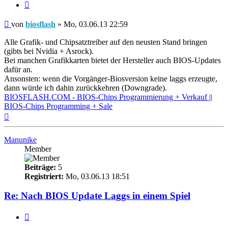
Zitieren
Beitrag
von
biosflash
»
Mo, 03.06.13 22:59
Alle Grafik- und Chipsatztreiber auf den neusten Stand bringen
(gibts bei Nvidia + Asrock).
Bei manchen Grafikkarten bietet der Hersteller auch BIOS-Updates
dafür an.
Ansonsten: wenn die Vorgänger-Biosversion keine laggs erzeugte,
dann würde ich dahin zurückkehren (Downgrade).
BIOSFLASH.COM - BIOS-Chips Programmierung + Verkauf ||
BIOS-Chips Programming + Sale
Nach
oben
Manunike
Member
Beiträge:
5
Registriert:
Mo, 03.06.13 18:51
Re: Nach BIOS Update Laggs in einem Spiel
Zitieren