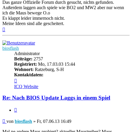
Das ganze Offizielle Forum durch gesucht, nichts gefunden.
Außerdem laggen auch spiele wie BO2 und MW2 aber nur wenn
ich die Maus bewege O.o
Es klappt leider immernoch nicht.
Meine Ideen sind alle gescheitert.
Nach
oben
biosflash
Administrator
Beiträge:
2757
Registriert:
Mo, 17.03.03 15:44
Wohnort:
Ratzeburg, S-H
Kontaktdaten:
Kontaktdaten
von
ICQ
Website
biosflash
Re: Nach BIOS Update Laggs in einem Spiel
Zitieren
Beitrag
von
biosflash
»
Fr, 07.06.13 16:49
Mal ne andere Maus probiert? aktueller Maustreiber? Maus