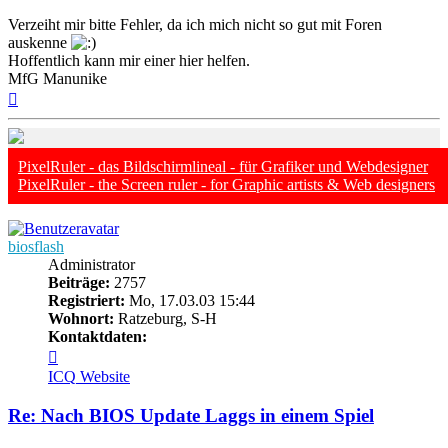
Verzeiht mir bitte Fehler, da ich mich nicht so gut mit Foren
auskenne
Hoffentlich kann mir einer hier helfen.
MfG Manunike
Nach
oben
PixelRuler - das Bildschirmlineal - für Grafiker und Webdesigner
PixelRuler - the Screen ruler - for Graphic artists & Web designers
biosflash
Administrator
Beiträge:
2757
Registriert:
Mo, 17.03.03 15:44
Wohnort:
Ratzeburg, S-H
Kontaktdaten:
Kontaktdaten
von
ICQ
Website
biosflash
Re: Nach BIOS Update Laggs in einem Spiel