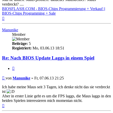
verdreckt? ....
BIOSFLASH.COM - BIOS-Chips Programmierung + Verkauf ||
BIOS-Chips Programming + Sale
Nach
oben
Manunike
Member
Beiträge:
5
Registriert:
Mo, 03.06.13 18:51
Re: Nach BIOS Update Laggs in einem Spiel
Zitieren
Beitrag
von
Manunike
»
Fr, 07.06.13 21:25
Ich habe meine Maus seit 3 Tagen, ich denke nicht das sie verdreckt
ist
Aber in erster Linie geht es um die FPS laggs, die Maus laggs in den
beiden Spielen interessieren mich momentan nicht.
Nach
oben