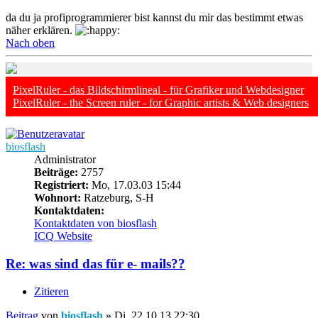
da du ja profiprogrammierer bist kannst du mir das bestimmt etwas
näher erklären.
Nach oben
PixelRuler - das Bildschirmlineal - für Grafiker und Webdesigner
PixelRuler - the Screen ruler - for Graphic artists & Web designers
biosflash
Administrator
Beiträge:
2757
Registriert:
Mo, 17.03.03 15:44
Wohnort:
Ratzeburg, S-H
Kontaktdaten:
Kontaktdaten von biosflash
ICQ
Website
Re: was sind das für e- mails??
Zitieren
Beitrag
von
biosflash
»
Di, 22.10.13 22:30