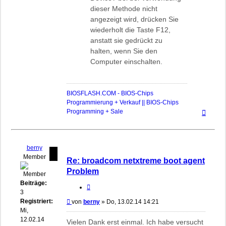
dieser Methode nicht
angezeigt wird, drücken Sie
wiederholt die Taste F12,
anstatt sie gedrückt zu
halten, wenn Sie den
Computer einschalten.
BIOSFLASH.COM - BIOS-Chips
Programmierung + Verkauf || BIOS-Chips
Nach
Programming + Sale
oben
berny
Member
Re: broadcom netxtreme boot agent
Problem
Beiträge:
Zitieren
3
Registriert:
Beitrag
von
berny
»
Do, 13.02.14 14:21
Mi,
12.02.14
Vielen Dank erst einmal. Ich habe versucht