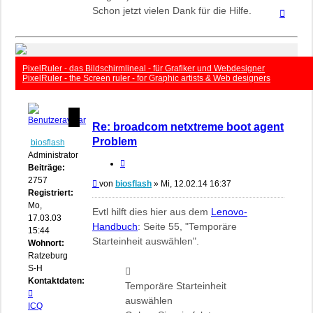
Schon jetzt vielen Dank für die Hilfe.
Nach
oben
PixelRuler - das Bildschirmlineal - für Grafiker und Webdesigner
PixelRuler - the Screen ruler - for Graphic artists & Web designers
Re: broadcom netxtreme boot agent
Problem
biosflash
Administrator
Zitieren
Beiträge:
2757
Beitrag
von
biosflash
»
Mi, 12.02.14 16:37
Registriert:
Mo,
Evtl hilft dies hier aus dem
Lenovo-
17.03.03
Handbuch
: Seite 55, "Temporäre
15:44
Starteinheit auswählen".
Wohnort:
Ratzeburg,
S-H
Kontaktdaten:
Temporäre Starteinheit
Kontaktdaten
auswählen
von
ICQ