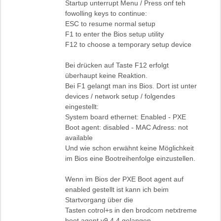
Startup unterrupt Menu / Press onf teh
fowolling keys to continue:
ESC to resume normal setup
F1 to enter the Bios setup utility
F12 to choose a temporary setup device
Bei drücken auf Taste F12 erfolgt
überhaupt keine Reaktion.
Bei F1 gelangt man ins Bios. Dort ist unter
devices / network setup / folgendes
eingestellt:
System board ethernet: Enabled - PXE
Boot agent: disabled - MAC Adress: not
available
Und wie schon erwähnt keine Möglichkeit
im Bios eine Bootreihenfolge einzustellen.
Wenn im Bios der PXE Boot agent auf
enabled gestellt ist kann ich beim
Startvorgang über die
Tasten cotrol+s in den brodcom netxtreme
boot agent v9.4.4 gelangen.