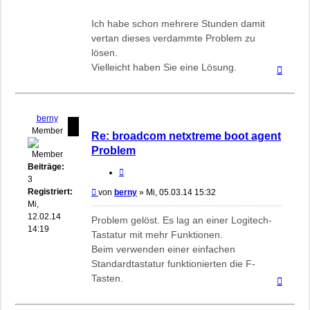
Ich habe schon mehrere Stunden damit
vertan dieses verdammte Problem zu
lösen.
Vielleicht haben Sie eine Lösung.
Nach
oben
berny
Member
Re: broadcom netxtreme boot agent
Problem
Beiträge:
Zitieren
3
Registriert:
Beitrag
von
berny
»
Mi, 05.03.14 15:32
Mi,
12.02.14
Problem gelöst. Es lag an einer Logitech-
14:19
Tastatur mit mehr Funktionen.
Beim verwenden einer einfachen
Standardtastatur funktionierten die F-
Tasten.
Nach
oben