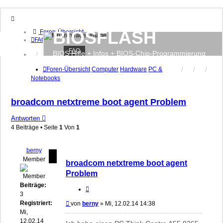
BIOSFLASH
Foren-Übersicht
FAQ
FAQ
BIOS Hilfe + Infos + BIOS-Chip-Programmierung
Anmelden
Registrieren
Foren-Übersicht
Computer
Hardware
PC &
Notebooks
broadcom netxtreme boot agent Problem
Antworten
4 Beiträge • Seite
1
Von
1
berny
Member
broadcom netxtreme boot agent
Problem
Beiträge:
Zitieren
3
Registriert:
Beitrag
von
berny
»
Mi, 12.02.14 14:38
Mi,
12.02.14