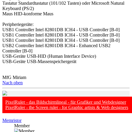
Tastatur Standardtastatur (101/102 Tasten) oder Microsoft Natural
Keyboard (PS/2)
Maus HID-konforme Maus
Peripheriegeräte:
USB1 Controller Intel 82801DB ICH4 - USB Controller [B-0]
USB1 Controller Intel 82801DB ICH4 - USB Controller [B-0]
USB1 Controller Intel 82801DB ICH4 - USB Controller [B-0]
USB2 Controller Intel 82801DB ICH4 - Enhanced USB2
Controller [B-0]
USB-Geräte USB-HID (Human Interface Device)
USB-Geräte USB-Massenspeichergerät
MfG Miriam
Nach oben
PixelRuler - das Bildschirmlineal - für Grafiker und Webdesigner
PixelRuler - the Screen ruler - for Graphic artists & Web designers
Memristor
Member