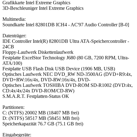
Grafikkarte Intel Extreme Graphics
3D-Beschleuniger Intel Extreme Graphics
Multimedia:
Soundkarte Intel 82801DB ICH4 - AC'97 Audio Controller [B-0]
Datenträger:
IDE Controller Intel(R) 82801DB Ultra ATA-Speichercontroller -
24CB
Floppy-Laufwerk Diskettenlaufwerk
Festplatte ExcelStor Technology J680 (80 GB, 7200 RPM, Ultra-
ATA/100)
Festplatte USB Flash Disk USB Device (1906 MB, USB)
Optisches Laufwerk NEC DVD_RW ND-3500AG (DVD+R9:4x,
DVD+RW:16x/4x, DVD-RW:16x/4x, DVD-
Optisches Laufwerk TOSHIBA DVD-ROM SD-R1002 (DVD:4x,
CD:4x/4x/24x DVD-ROM/CD-RW)
S.M.A.R.T. Festplatten-Status OK
Partitionen:
C: (NTFS) 20002 MB (18407 MB frei)
D: (NTFS) 58517 MB (58451 MB frei)
Speicherkapazität 76.7 GB (75.1 GB frei)
Eingabegeräte: