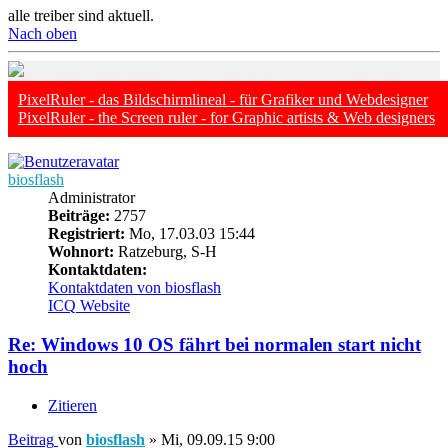
alle treiber sind aktuell.
Nach oben
PixelRuler - das Bildschirmlineal - für Grafiker und Webdesigner
PixelRuler - the Screen ruler - for Graphic artists & Web designers
biosflash
Administrator
Beiträge:
2757
Registriert:
Mo, 17.03.03 15:44
Wohnort:
Ratzeburg, S-H
Kontaktdaten:
Kontaktdaten von biosflash
ICQ
Website
Re: Windows 10 OS fährt bei normalen start nicht
hoch
Zitieren
Beitrag
von
biosflash
»
Mi, 09.09.15 9:00