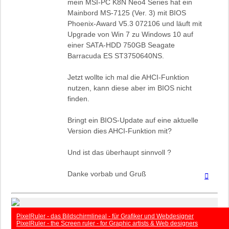
mein MSI-PC K8N Neo4 Series hat ein
Mainbord MS-7125 (Ver. 3) mit BIOS
Phoenix-Award V5.3 072106 und läuft mit
Upgrade von Win 7 zu Windows 10 auf
einer SATA-HDD 750GB Seagate
Barracuda ES ST3750640NS.
Jetzt wollte ich mal die AHCI-Funktion
nutzen, kann diese aber im BIOS nicht
finden.
Bringt ein BIOS-Update auf eine aktuelle
Version dies AHCI-Funktion mit?
Und ist das überhaupt sinnvoll ?
Danke vorbab und Gruß
Nach
oben
PixelRuler - das Bildschirmlineal - für Grafiker und Webdesigner
PixelRuler - the Screen ruler - for Graphic artists & Web designers