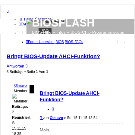
BIOSFLASH
Foren-Übersicht
FAQ
FAQ
BIOS Hilfe + Infos + BIOS-Chip-Programmierung
Anmelden
Registrieren
Foren-Übersicht
BIOS
BIOS-FAQs
Bringt BIOS-Update AHCI-Funktion?
Antworten
3 Beiträge • Seite
1
Von
1
Olmavo
Member
Bringt BIOS-Update AHCI-
Funktion?
Beiträge:
Zitieren
2
Registriert:
Beitrag
von
Olmavo
»
So, 15.11.15 18:54
So,
15.11.15
Moin,
18:35