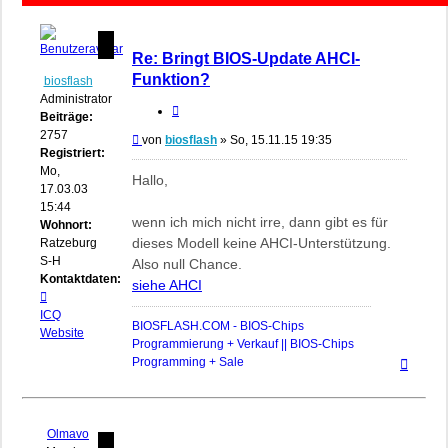
Re: Bringt BIOS-Update AHCI-
Funktion?
biosflash
Administrator
Zitieren
Beiträge:
2757
Beitrag
von
biosflash
»
So, 15.11.15 19:35
Registriert:
Mo,
Hallo,
17.03.03
15:44
wenn ich mich nicht irre, dann gibt es für
Wohnort:
dieses Modell keine AHCI-Unterstützung.
Ratzeburg,
S-H
Also null Chance.
Kontaktdaten:
siehe AHCI
Kontaktdaten
von
ICQ
BIOSFLASH.COM - BIOS-Chips
biosflash
Website
Programmierung + Verkauf || BIOS-Chips
Nach
Programming + Sale
oben
Olmavo