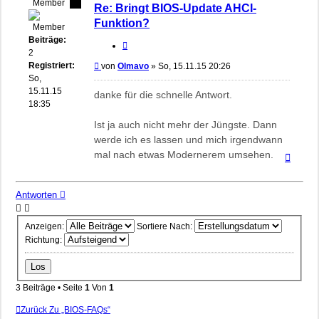
Member
Re: Bringt BIOS-Update AHCI-
Funktion?
Beiträge:
Zitieren
2
Registriert:
Beitrag
von
Olmavo
»
So, 15.11.15 20:26
So,
15.11.15
danke für die schnelle Antwort.
18:35
Ist ja auch nicht mehr der Jüngste. Dann
werde ich es lassen und mich irgendwann
mal nach etwas Modernerem umsehen.
Nach
oben
Antworten
Anzeigen:
Sortiere Nach:
Richtung:
3 Beiträge • Seite
1
Von
1
Zurück Zu „BIOS-FAQs“