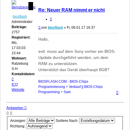
Re: Neuer RAM nimmt er nicht
biosflash
Zitieren
Administrator
Beiträge:
Beitrag
von
biosflash
»
Fr, 06.01.17 16:37
2757
Registriert:
Hallo,
Mo,
17.03.03
evtl. muss auf dem Sony vorher ein BIOS-
15:44
Update durchgeführt werden, um dein
Wohnort:
RAM zu unterstützen.
Ratzeburg,
S-H
Unterstützt das Gerät überhaupt 8GB?
Kontaktdaten:
Kontaktdaten
BIOSFLASH.COM - BIOS-Chips
von
ICQ
Programmierung + Verkauf || BIOS-Chips
biosflash
Website
Nach
Programming + Sale
oben
Antworten
Anzeigen:
Sortiere Nach:
Richtung: