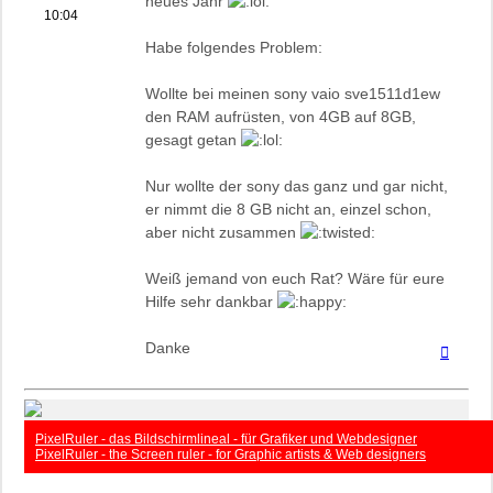
neues Jahr
10:04
Habe folgendes Problem:
Wollte bei meinen sony vaio sve1511d1ew
den RAM aufrüsten, von 4GB auf 8GB,
gesagt getan
Nur wollte der sony das ganz und gar nicht,
er nimmt die 8 GB nicht an, einzel schon,
aber nicht zusammen
Weiß jemand von euch Rat? Wäre für eure
Hilfe sehr dankbar
Danke
Nach
oben
PixelRuler - das Bildschirmlineal - für Grafiker und Webdesigner
PixelRuler - the Screen ruler - for Graphic artists & Web designers