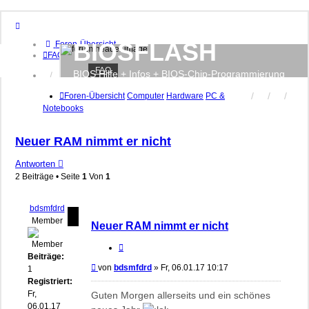
BIOSFLASH
Foren-Übersicht
FAQ
FAQ
BIOS Hilfe + Infos + BIOS-Chip-Programmierung
Anmelden
Registrieren
Foren-Übersicht
Computer
Hardware
PC &
Notebooks
Neuer RAM nimmt er nicht
Antworten
2 Beiträge • Seite
1
Von
1
bdsmfdrd
Member
Neuer RAM nimmt er nicht
Zitieren
Beiträge:
Beitrag
von
bdsmfdrd
»
Fr, 06.01.17 10:17
1
Registriert:
Fr,
Guten Morgen allerseits und ein schönes
06.01.17