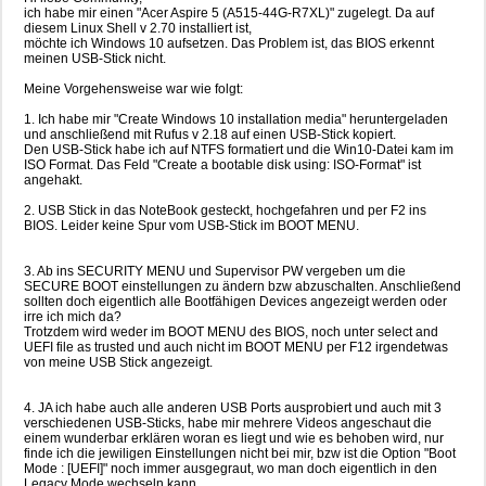
ich habe mir einen "Acer Aspire 5 (A515-44G-R7XL)" zugelegt. Da auf
diesem Linux Shell v 2.70 installiert ist,
möchte ich Windows 10 aufsetzen. Das Problem ist, das BIOS erkennt
meinen USB-Stick nicht.
Meine Vorgehensweise war wie folgt:
1. Ich habe mir "Create Windows 10 installation media" heruntergeladen
und anschließend mit Rufus v 2.18 auf einen USB-Stick kopiert.
Den USB-Stick habe ich auf NTFS formatiert und die Win10-Datei kam im
ISO Format. Das Feld "Create a bootable disk using: ISO-Format" ist
angehakt.
2. USB Stick in das NoteBook gesteckt, hochgefahren und per F2 ins
BIOS. Leider keine Spur vom USB-Stick im BOOT MENU.
3. Ab ins SECURITY MENU und Supervisor PW vergeben um die
SECURE BOOT einstellungen zu ändern bzw abzuschalten. Anschließend
sollten doch eigentlich alle Bootfähigen Devices angezeigt werden oder
irre ich mich da?
Trotzdem wird weder im BOOT MENU des BIOS, noch unter select and
UEFI file as trusted und auch nicht im BOOT MENU per F12 irgendetwas
von meine USB Stick angezeigt.
4. JA ich habe auch alle anderen USB Ports ausprobiert und auch mit 3
verschiedenen USB-Sticks, habe mir mehrere Videos angeschaut die
einem wunderbar erklären woran es liegt und wie es behoben wird, nur
finde ich die jewiligen Einstellungen nicht bei mir, bzw ist die Option "Boot
Mode : [UEFI]" noch immer ausgegraut, wo man doch eigentlich in den
Legacy Mode wechseln kann