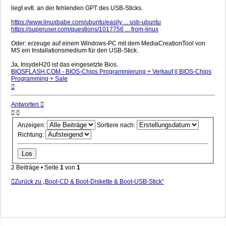
liegt evtl. an der fehlenden GPT des USB-Sticks.
https://www.linuxbabe.com/ubuntu/easily ... usb-ubuntu
https://superuser.com/questions/1017756 ... from-linux
Oder: erzeuge auf einem Windows-PC mit dem MediaCreationTool von
MS ein Installationsmedium für den USB-Stick.
Ja, InsydeH20 ist das eingesetzte Bios.
BIOSFLASH.COM - BIOS-Chips Programmierung + Verkauf || BIOS-Chips
Programming + Sale
Nach
oben
Antworten
Anzeigen:
Sortiere nach:
Richtung:
2 Beiträge • Seite
1
von
1
Zurück zu „Boot-CD & Boot-Diskette & Boot-USB-Stick“