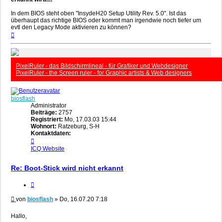
In dem BIOS steht oben "InsydeH20 Setup Utility Rev. 5.0". Ist das
überhaupt das richtige BIOS oder kommt man irgendwie noch tiefer um
evtl den Legacy Mode aktivieren zu können?
Nach
oben
PixelRuler - das Bildschirmlineal - für Grafiker und Webdesigner
PixelRuler - the Screen ruler - for Graphic artists & Web designers
biosflash
Administrator
Beiträge:
2757
Registriert:
Mo, 17.03.03 15:44
Wohnort:
Ratzeburg, S-H
Kontaktdaten:
Kontaktdaten
von
ICQ
Website
biosflash
Re: Boot-Stick wird nicht erkannt
Zitieren
Beitrag
von
biosflash
»
Do, 16.07.20 7:18
Hallo,