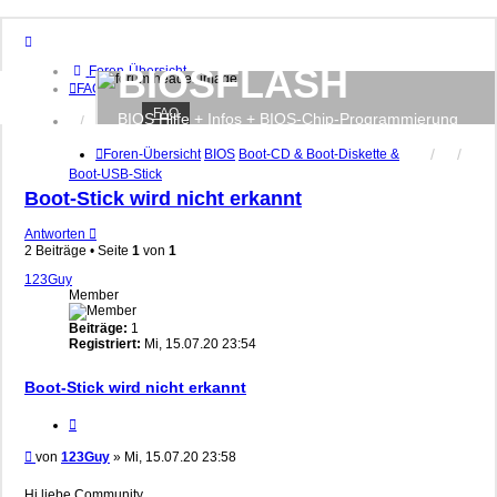
BIOSFLASH
Foren-Übersicht
FAQ
FAQ
BIOS Hilfe + Infos + BIOS-Chip-Programmierung
Anmelden
Registrieren
Foren-Übersicht
BIOS
Boot-CD & Boot-Diskette &
Boot-USB-Stick
Boot-Stick wird nicht erkannt
Antworten
2 Beiträge • Seite
1
von
1
123Guy
Member
Beiträge:
1
Registriert:
Mi, 15.07.20 23:54
Boot-Stick wird nicht erkannt
Zitieren
Beitrag
von
123Guy
»
Mi, 15.07.20 23:58
Hi liebe Community,