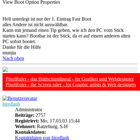
View Boot Option Properties
Hell unterlegt ist nur der 1. Eintrag Fast Boot
alles Andere ist nicht auswählbar.
Kann mir jemand einen Tip geben, wie ich den PC vom Stick
starten kann? Bootbar ist der Stick, da er auf einem anderen alten
PC sofort bootet.
Danke für die Hilfe
munjia
Nach oben
PixelRuler - das Bildschirmlineal - für Grafiker und Webdesigner
PixelRuler - the Screen ruler - for Graphic artists & Web designers
biosflash
Administrator
Beiträge:
2757
Registriert:
Mo, 17.03.03 15:44
Wohnort:
Ratzeburg, S-H
Kontaktdaten:
Kontaktdaten von biosflash