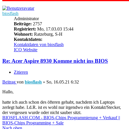
biosflash
Administrator
Beiträge:
2757
Registriert:
Mo, 17.03.03 15:44
Wohnort:
Ratzeburg, S-H
Kontaktdaten:
Kontaktdaten von biosflash
ICQ
Website
Re: Acer Aspire 8930 Komme nicht ins BIOS
Zitieren
Beitrag
von
biosflash
»
So, 16.05.21 6:32
Hallo,
hatte ich auch schon des öfteren gehabt, nachdem ich Laptops
zerlegt habe. I.d.R. ist es wohl nur irgendwo ein Kontakt/Stecker,
der vergessen wurde oder nicht sauber sitzt.
BIOSFLASH.COM - BIOS-Chips Programmierung + Verkauf ||
BIOS-Chips Programming + Sale
Nach oben